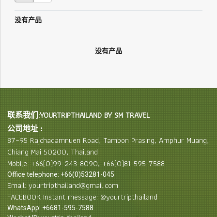
没有产品
没有产品
联系我们:YOURTRIPTHAILAND BY SM TRAVEL
公司地址 :
87–95 Rajchadamnuen Road, Tambon Prasing, Amphur Muang,
Chiang Mai 50200, Thailand
Mobile: +66(0)99-243-8090, +66(0)81-595-7588
Office telephone: +66(0)53281-045
Email: yourtripthailand@gmail.com
FACEBOOK Instant message: @yourtripthailand
WhatsApp: +6681-595-7588