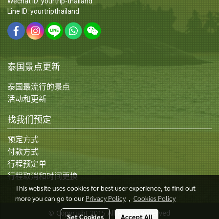
Wechat ID: yourtrip-thailand
Line ID: yourtripthailand
泰国景点更新
泰国最流行的景点
活动和更新
找我们预定
预定方式
付款方式
行程预定单
行程取消和时间更换
This website uses cookies for best user experience, to find out
more you can go to our
Privacy Policy
,
Cookies Policy
© Copyright 2015 All Rights Reserved
Set Cookies
Accept All