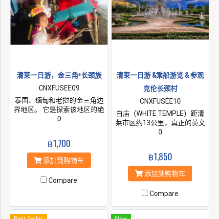
清莱一日游，金三角+长颈族
清莱一日游 &乘船游览 & 参观
克伦长颈村
CNXFUSEE09
泰国、缅甸和老挝的金三角边
CNXFUSEE10
界地区。 它是探索该地区的绝
白庙（WHITE TEMPLE）距清
佳基地。 Mae Sai 是泰国最北
0
莱市区约13公里，真正的英文
端的城市。长颈克伦族是居住
名叫Wat Rong Khun，汉语为
0
在泰国北部山区的缅甸难民妇
฿1,700
龙昆寺、灵光寺这座寺庙于
女部落。
1998年开始建造，至今尚未竣
฿1,850
工，但她已经是许多游客心中
添加到购物车
最美丽的寺庙之一清莱白庙纯
添加到购物车
白的屋顶，纯白的墙壁，纯白
Compare
的基座，镶嵌在墙面的玻璃时
Compare
不时反射出耀眼的银光，仿佛
一座落入凡间的琼楼玉宇，让
人瞬间产生敬仰之情。庙堂前
Best Seller
New