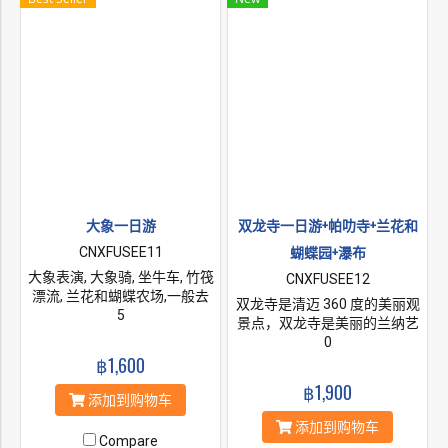
一池浅浅的碧水，几条小鱼惬
意的摇摆，访问白庙需要跨过
一座廊桥。
大象一日游
双龙寺一日游+帕叻寺+兰花和
蝴蝶园+瀑布
CNXFUSEE11
大象表演, 大象骑, 坐牛车, 竹筏
CNXFUSEE12
漂流, 兰花和蝴蝶农场,一般去
双龙寺是清迈 360 度的美丽观
这里都是报的一日游，训练营
5
景点，双龙寺是美丽的兰纳艺
里的大象都很聪明，会表演很
术。 充满了世界上首屈一指的
0
多节目，如踢球、投篮、按
฿1,600
艺术之美。 帕叻寺。 一座隐藏
摩、投飞镖、画画，画出的作
在茂密森林中的寺庙 看到宁静
฿1,900
品会售卖，游客还能跟这些庞
的雕像和神殿。 接下来前往兰
添加到购物车
然大物亲密接触，喂大象，骑
花和蝴蝶农场。 我们将在瀑布
添加到购物车
大象等都能体验，不过驯象师
停留，是结束在上午的半日游
Compare