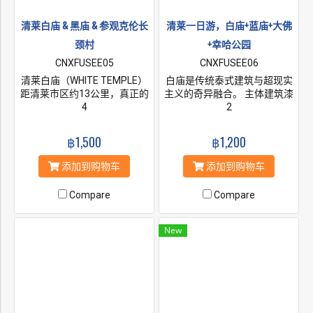
清莱白庙 & 黑庙 & 参观克伦长
清莱一日游，白庙+蓝庙+大佛
颈村
+幸哈公园
CNXFUSEE05
CNXFUSEE06
清莱白庙（WHITE TEMPLE）
白庙是传统泰式建筑与超现实
距清莱市区约13公里，真正的
主义的奇异融合。 主体建筑漆
英文名叫Wat Rong Khun，汉
4
成白色，象征佛陀清净。
2
语为龙昆寺、灵光寺这座寺庙
于1998年开始建造，至今尚未
฿1,500
฿1,200
竣工，但她已经是许多游客心
中最美丽的寺庙之一清莱白庙
添加到购物车
添加到购物车
纯白的屋顶，纯白的墙壁，纯
白的基座，镶嵌在墙面的玻璃
Compare
Compare
时不时反射出耀眼的银光，仿
佛一座落入凡间的琼楼玉宇，
让人瞬间产生敬仰之情。 黑庙
New
其实是由一位当地艺术家
Thawan Duchanee设计建造的
黑屋博物馆，位于泰缅老交界
地带，其中放置了许多他收藏
的珍贵古董，以及许多牛角、
头骨、蟒蛇皮等标本。