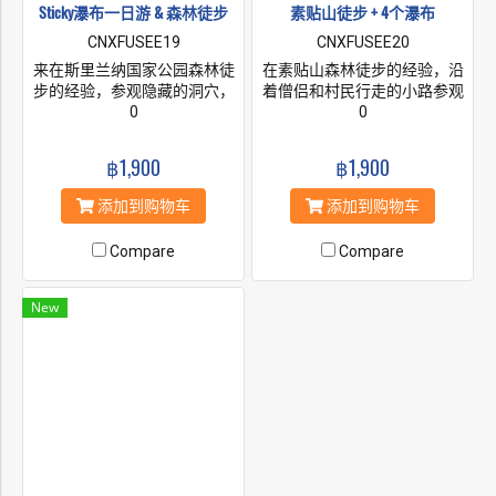
Sticky瀑布一日游 & 森林徒步
素贴山徒步 + 4个瀑布
CNXFUSEE19
CNXFUSEE20
来在斯里兰纳国家公园森林徒
在素贴山森林徒步的经验，沿
步的经验，参观隐藏的洞穴，
着僧侣和村民行走的小路参观
这是最宁静的徒步旅行路线之
0
素贴寺和帕拉寺的美景，并继
0
一。 参观令人惊叹的七色矿泉
续沿着自然小径参观四个瀑
并爬上美丽的瀑布，有4层，
布。
฿1,900
฿1,900
您可以游泳并拍照捕捉气氛。
添加到购物车
添加到购物车
Compare
Compare
New