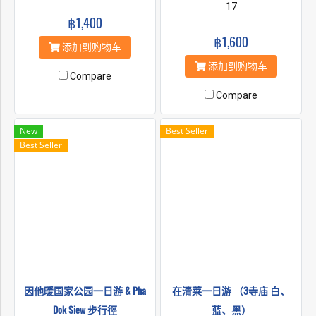
脉。当你站到这座全国最高的
国清迈府以南的他农通柴山
17
山顶，一定会感叹到：“天哪这
฿1,400
脉。当你站到这座全国最高的
儿可真高”！ 这附近蜿蜒盘旋
山顶，一定会感叹到：“天哪这
฿1,600
的山脉和它形成鲜明的对比,让
儿可真高”！ 这附近蜿蜒盘旋
添加到购物车
您真实地感受到“会当凌绝顶一
的山脉和它形成鲜明的对比,让
添加到购物车
览众山小”。山上有两座著名的
您真实地感受到“会当凌绝顶一
Compare
宝塔，一座是代表现任国王
览众山小”。山上有两座著名的
（国王普密蓬·阿杜德），另一
Compare
宝塔，一座是代表现任国王
个是代表女王（诗丽吉王后）.
（国王普密蓬•阿杜德），另一
统称作国王王后宝塔。整个景
个是代表女王（诗丽吉王后）.
New
Best Seller
区看上去是如此的壮观、如此
统称作国王王后宝塔。整个景
Best Seller
的精彩。
区看上去是如此的壮观、如此
的精彩。
因他暖国家公园一日游 & Pha
在清莱一日游 （3寺庙 白、
Dok Siew 步行徑
蓝、黑）