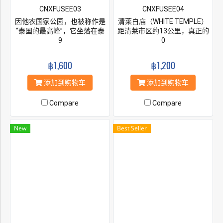
CNXFUSEE03
CNXFUSEE04
因他农国家公园，也被称作是
清莱白庙（WHITE TEMPLE）
“泰国的最高峰”，它坐落在泰
距清莱市区约13公里，真正的
国清迈府以南的他农通柴山
9
英文名叫Wat Rong Khun，汉
0
脉。当你站到这座全国最高的
语为龙昆寺、灵光寺这座寺庙
山顶，一定会感叹到：“天哪这
于1998年开始建造，至今尚未
฿1,600
฿1,200
儿可真高”！ 这附近蜿蜒盘旋
竣工，但她已经是许多游客心
的山脉和它形成鲜明的对比,让
中最美丽的寺庙之一清莱白庙
添加到购物车
添加到购物车
您真实地感受到“会当凌绝顶一
纯白的屋顶，纯白的墙壁，纯
览众山小”。山上有两座著名的
白的基座，镶嵌在墙面的玻璃
Compare
Compare
宝塔，一座是代表现任国王
时不时反射出耀眼的银光，仿
（国王普密蓬•阿杜德），另一
佛一座落入凡间的琼楼玉宇，
个是代表女王（诗丽吉王后）.
让人瞬间产生敬仰之情。黑庙
New
Best Seller
统称作国王王后宝塔。整个景
其实是由一位当地艺术家
区看上去是如此的壮观、如此
Thawan Duchanee设计建造的
的精彩。
黑屋博物馆，位于泰缅老交界
地带，其中放置了许多他收藏
的珍贵古董，以及许多牛角、
头骨、蟒蛇皮等标本。