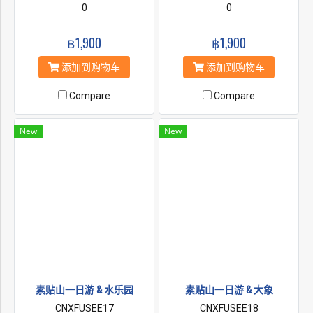
寺，然后下山参观远足径上的
0
Suthep是美丽的兰纳艺术。 享
0
所有 4 个瀑布。
受高空滑索探索丛林 22 个平
台和令人兴奋的活跃 12 高空
฿1,900
฿1,900
滑索、1 个滑板、1 个绳降、3
座桥梁。
添加到购物车
添加到购物车
Compare
Compare
New
New
素贴山一日游 & 水乐园
素贴山一日游 & 大象
CNXFUSEE17
CNXFUSEE18