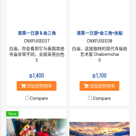
清莱一日游 & 金三角
清莱一日游+金三角+坐船
CNXFUSEE07
CNXFUSEE08
白庙，你会看到它与泰国其他
白庙，这座独特的现代寺庙由
寺庙非常不同，全部采用白色
艺术家 Chaloemchai
设计。然后就去参观金三角。
5
Khositphiphat 于 1998 年开始
0
设计和建造。美丽的白戒堂 -
Phra Ubosot - 装饰着闪闪发光
฿1,400
฿1,700
的银色镜子。泰国，缅甸和老
挝的金三角边境地区。 它是探
添加到购物车
添加到购物车
索该地区的绝佳基地。 美塞是
泰国最北端的城市。
Compare
Compare
New