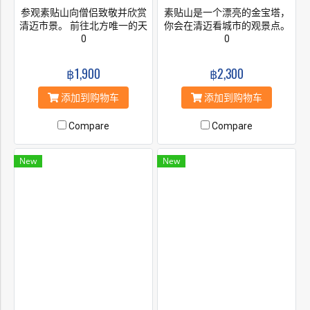
参观素贴山向僧侣致敬并欣赏
素贴山是一个漂亮的金宝塔，
清迈市景。 前往北方唯一的天
你会在清迈看城市的观景点。
然水上乐园。 水乐园位于35莱
0
帕叻寺也是一座隐藏在茂密森
0
的宽敞区域，干净，气氛好，
林中的寺庙，参观宁静的雕像
设施齐全。
和神殿。最后是跟大象给它们
฿1,900
฿2,300
的东西、洗澡。
添加到购物车
添加到购物车
Compare
Compare
New
New