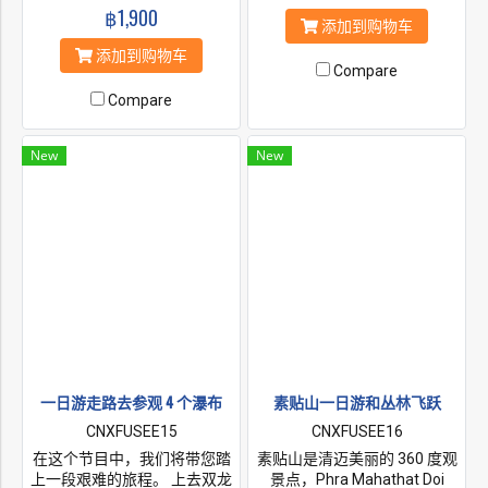
Pha Lat。 见证泰国和缅甸艺
฿1,900
殿。 参观兰花和蝴蝶农场，观
术的创造，这些艺术无缝而美
添加到购物车
看蛇表演 参观苗族山地部落村
丽地融合在一起。在怀开奥瀑
添加到购物车
庄 我们将在卡伦长颈山地部落
布停留结束一天的旅行。
Compare
村庄停留，结束我们的一日
游。
Compare
New
New
一日游走路去参观 4 个瀑布
素贴山一日游和丛林飞跃
CNXFUSEE15
CNXFUSEE16
在这个节目中，我们将带您踏
素贴山是清迈美丽的 360 度观
上一段艰难的旅程。 上去双龙
景点，Phra Mahathat Doi