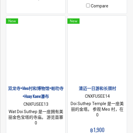
经常会用镰刀敲打大象的
了。
Compare
New
New
双龙寺+Meo村和博物馆+帕叻寺
清迈一日游和长颈村
+Huay Kaew瀑布
CNXFUSEE14
Doi Suthep Temple 是一座美
CNXFUSEE13
丽的金塔。 参观 Meo 村，在
Wat Doi Suthep 是一座拥有美
Doi-Pui 博物馆参观山地部落
0
丽金色宝塔的寺庙。 游览苗寨
村。 稍后我们将前往Wat Pha
在 Doi Pui 博物馆参观山地部落
0
Lat。 一座隐藏在茂密森林中
村庄，接下来我们将参观 Wat
฿1,900
的寺庙 看到宁静的雕像和神