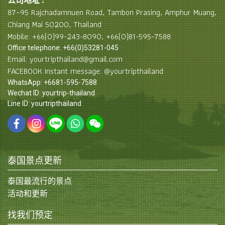
公司地址 :
87–95 Rajchadamnuen Road, Tambon Prasing, Amphur Muang,
Chiang Mai 50200, Thailand
Mobile: +66(0)99-243-8090, +66(0)81-595-7588
Office telephone: +66(0)53281-045
Email: yourtripthailand@gmail.com
FACEBOOK Instant message: @yourtripthailand
WhatsApp: +6681-595-7588
Wechat ID: yourtrip-thailand
Line ID: yourtripthailand
泰国景点更新
泰国最流行的景点
活动和更新
找我们预定