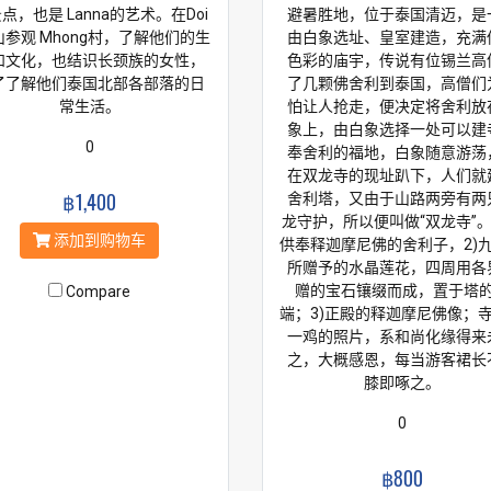
点，也是 Lanna的艺术。在Doi
避暑胜地，位于泰国清迈，是
i山参观 Mhong村，了解他们的生
由白象选址、皇室建造，充满
和文化，也结识长颈族的女性，
色彩的庙宇，传说有位锡兰高
了了解他们泰国北部各部落的日
了几颗佛舍利到泰国，高僧们
常生活。
怕让人抢走，便决定将舍利放
象上，由白象选择一处可以建
0
奉舍利的福地，白象随意游荡
在双龙寺的现址趴下，人们就
฿1,400
舍利塔，又由于山路两旁有两
龙守护，所以便叫做“双龙寺”
添加到购物车
供奉释迦摩尼佛的舍利子，2)
所赠予的水晶莲花，四周用各
赠的宝石镶缀而成，置于塔
Compare
端；3)正殿的释迦摩尼佛像；
一鸡的照片，系和尚化缘得来
之，大概感恩，每当游客裙长
膝即啄之。
0
฿800