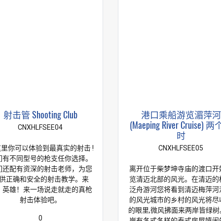
射击管 Shooting Club
港口乘船游览湄萍河
(Maeping River Cruise) 
CNXHLFSEE04
时
里你可以体验到最真实的射击 !
CNXHLFSEE05
们有不同型号的枪支任你选择。
们还配有资深的射击老师，为您
离开位于柴梦坤寺庙的渡口开
供正确和安全的射击教学。来
览清迈北部的风光。在清迈的
！英雄！来一场说走就走的真枪
泛舟游河您将看到清迈梅萍河
射击体验吧。
的风光城市的乡村的风光将尽
的眼里,微风拂面来两岸皆绿树
0
岸有各式各样的泰式房屋嬉闹