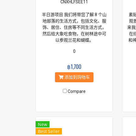
CNXHLFSEE11
半日游项目 我们将带您了解 8 个山
素贴
地部落的生活方式，包括文化、服
观景
饰、居住、住房等不同生活方式，
来我
然后给大象吃食物，在树林途中可
在
以参观兰花和蝴蝶。
和神
0
฿1,700
添加到购物车
Compare
New
Best Seller