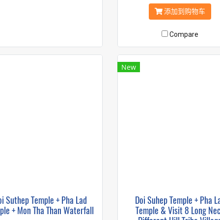
添加到购物车
Compare
New
oi Suthep Temple + Pha Lad
Doi Suhep Temple + Pha L
ple + Mon Tha Than Waterfall
Temple & Visit 8 Long Ne