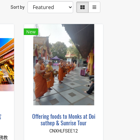
Sort by
New
宫
Offering foods to Monks at Doi
suthep & Sunrise Tour
CNXHLFSEE12
佛教