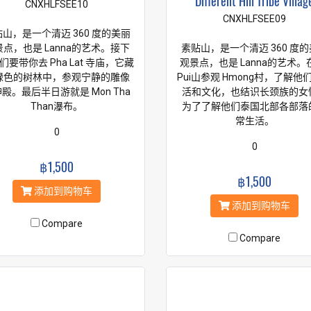
Different Hill Tribe Villag
CNXHLFSEE10
CNXHLFSEE09
山，是一个清迈 360 度的美丽
点，也是 Lanna的艺术。接下
素贴山，是一个清迈 360 度
们要带你去 Pha Lat 寺庙，它藏
观景点，也是 Lanna的艺术。在
绿色的树林中，参观宁静的雕像
Pui山参观 Hmong村，了解他
殿。最后半日游就是 Mon Tha
活和文化，也结识长颈族的女
Than瀑布。
为了了解他们泰国北部各部落
常生活。
0
0
฿1,500
฿1,500
添加到购物车
添加到购物车
Compare
Compare