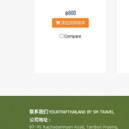
฿800
添加到购物车
Compare
联系我们:YOURTRIPTHAILAND BY SM TRAVEL
公司地址 :
87–95 Rajchadamnuen Road, Tambon Prasing,