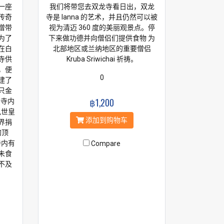
一座
我们将带您去双龙寺看日出，双龙
传奇
寺是 lanna 的艺术，并且仍然可以被
僧带
视为清迈 360 度的美丽观景点。停
为了
下来做功德并向僧侣们提供食物 为
在白
北部地区或兰纳地区的重要僧侣
寺供
Kruba Sriwichai 祈祷。
，便
0
建了
只金
฿1,200
。寺内
九世皇
添加到购物车
界捐
的顶
寺内有
Compare
未食
不及