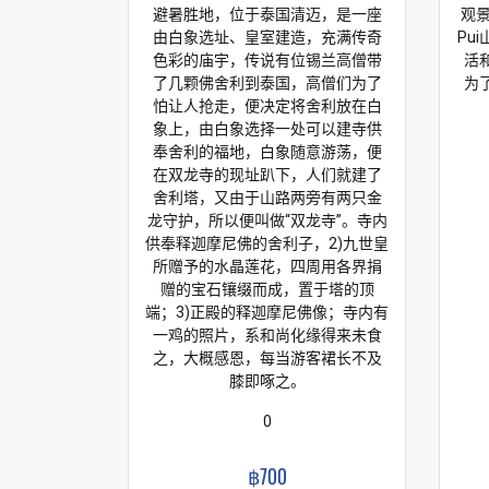
避暑胜地，位于泰国清迈，是一座
观景
由白象选址、皇室建造，充满传奇
Pu
色彩的庙宇，传说有位锡兰高僧带
活
了几颗佛舍利到泰国，高僧们为了
为
怕让人抢走，便决定将舍利放在白
象上，由白象选择一处可以建寺供
奉舍利的福地，白象随意游荡，便
在双龙寺的现址趴下，人们就建了
舍利塔，又由于山路两旁有两只金
龙守护，所以便叫做“双龙寺”。寺内
供奉释迦摩尼佛的舍利子，2)九世皇
所赠予的水晶莲花，四周用各界捐
赠的宝石镶缀而成，置于塔的顶
端；3)正殿的释迦摩尼佛像；寺内有
一鸡的照片，系和尚化缘得来未食
之，大概感恩，每当游客裙长不及
膝即啄之。
0
฿700