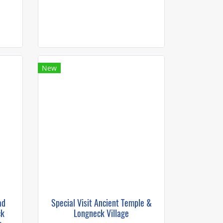
New
ad
Special Visit Ancient Temple &
ck
Longneck Village