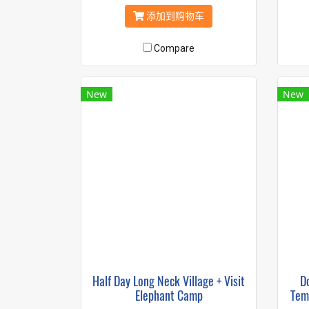
添加到购物车
Compare
New
New
Half Day Long Neck Village + Visit
D
Elephant Camp
Tem