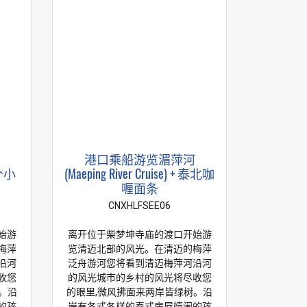
港口乘船游览湄萍河
两个小
(Maeping River Cruise) + 泰北咖
喱面条
CNXHLFSEE06
始游
离开位于柴梦坤寺庙的渡口开始游
梅萍
览清迈北部的风光。在清迈的梅萍
沿河
泛舟游河您将看到清迈梅萍河沿河
收您
的风光城市的乡村的风光将尽收您
。沿
的眼里,微风拂面来两岸皆绿树。沿
的孩
岸有各式各样的泰式房屋嬉闹的孩