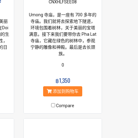
e
CNXHLFSEE08
Umong 寺庙，是一座有 700 多年的
的美丽
寺庙。我们就将去探索地下隧道，
Doi
环境包围着树林，关于美丽的宝塔
们的生
满意。接下来我们要带你去 Pha Lat
性，
寺庙，它藏在绿色的树林中，参观
的日
宁静的雕像和神殿。最后是去长颈
族。
0
฿1,350
添加到购物车
Compare