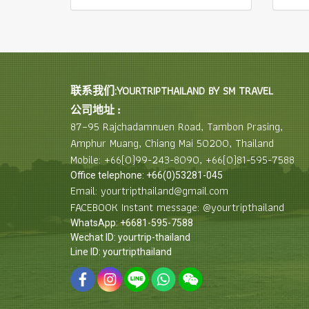
联系我们:YOURTRIPTHAILAND BY SM TRAVEL
公司地址 :
87–95 Rajchadamnuen Road, Tambon Prasing,
Amphur Muang, Chiang Mai 50200, Thailand
Mobile: +66(0)99-243-8090, +66(0)81-595-7588
Office telephone: +66(0)53281-045
Email: yourtripthailand@gmail.com
FACEBOOK Instant message: @yourtripthailand
WhatsApp: +6681-595-7588
Wechat ID: yourtrip-thailand
Line ID: yourtripthailand