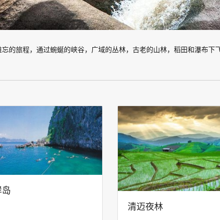
难忘的旅程，通过蜿蜒的峡谷，广域的丛林，古老的山林，稻田和瀑布下
岸岛
清迈夜林