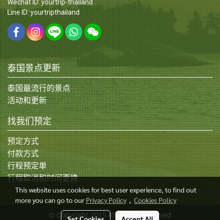
Wechat ID: yourtrip-thailand
Line ID: yourtripthailand
泰国景点更新
泰国最流行的景点
活动和更新
找我们预定
预定方式
付款方式
行程预定单
行程取消和时间更换
This website uses cookies for best user experience, to find out
more you can go to our
Privacy Policy
,
Cookies Policy
© Copyright 2015 All Rights Reserved
Set Cookies
Accept All