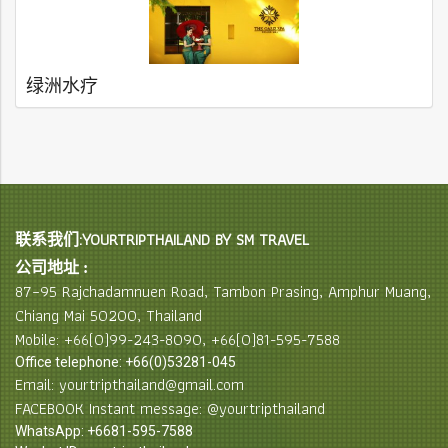
绿洲水疗
联系我们:YOURTRIPTHAILAND BY SM TRAVEL
公司地址 :
87–95 Rajchadamnuen Road, Tambon Prasing, Amphur Muang,
Chiang Mai 50200, Thailand
Mobile: +66(0)99-243-8090, +66(0)81-595-7588
Office telephone: +66(0)53281-045
Email: yourtripthailand@gmail.com
FACEBOOK Instant message: @yourtripthailand
WhatsApp: +6681-595-7588