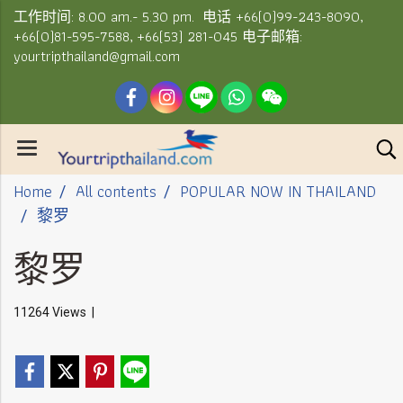
工作时间: 8.00 am.- 5.30 pm. 电话 +66(0)99-243-8090,
+66(0)81-595-7588, +66(53) 281-045 电子邮箱:
yourtripthailand@gmail.com
Home
All contents
POPULAR NOW IN THAILAND
黎罗
黎罗
11264 Views
|