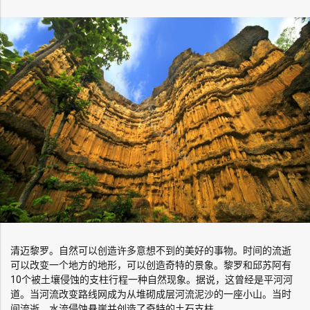
清迈黎罗。自然可以创造许多意想不到的美好的事物。时间的流逝
可以改变一个地方的地形，可以创造奇特的景象。黎罗和邱苏阿有
10个被土壤侵蚀的支柱行程一种自然现象。据说，这曾经是平河河
道。当河流改变路线网成为从堆砌成层河流泥沙的一座小山。当时
间流逝，水流侵蚀悬崖并创造了奇特的土石支柱。