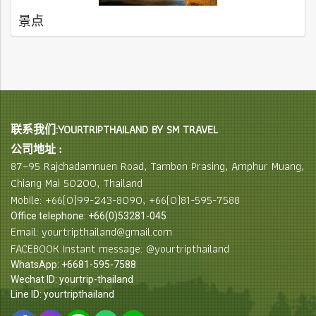
景点
联系我们:YOURTRIPTHAILAND BY SM TRAVEL
公司地址 :
87–95 Rajchadamnuen Road, Tambon Prasing, Amphur Muang,
Chiang Mai 50200, Thailand
Mobile: +66(0)99-243-8090, +66(0)81-595-7588
Office telephone: +66(0)53281-045
Email: yourtripthailand@gmail.com
FACEBOOK Instant message: @yourtripthailand
WhatsApp: +6681-595-7588
Wechat ID: yourtrip-thailand
Line ID: yourtripthailand