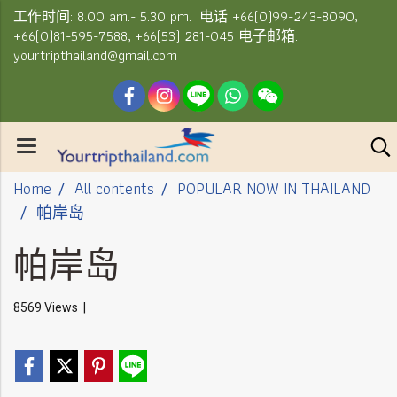
工作时间: 8.00 am.- 5.30 pm. 电话 +66(0)99-243-8090,
+66(0)81-595-7588, +66(53) 281-045 电子邮箱:
yourtripthailand@gmail.com
Home
All contents
POPULAR NOW IN THAILAND
帕岸岛
帕岸岛
8569 Views
|