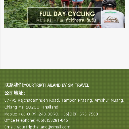
联系我们:YOURTRIPTHAILAND BY SM TRAVEL
公司地址 :
87–95 Rajchadamnuen Road, Tambon Prasing, Amphur Muang,
Chiang Mai 50200, Thailand
Mobile: +66(0)99-243-8090, +66(0)81-595-7588
Office telephone: +66(0)53281-045
Email: yourtripthailand@gmail.com