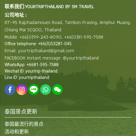
联系我们:YOURTRIPTHAILAND BY SM TRAVEL
公司地址 :
87–95 Rajchadamnuen Road, Tambon Prasing, Amphur Muang,
Chiang Mai 50200, Thailand
Mobile: +66(0)99-243-8090, +66(0)81-595-7588
Office telephone: +66(0)53281-045
Email: yourtripthailand@gmail.com
FACEBOOK Instant message: @yourtripthailand
WhatsApp: +6681-595-7588
Wechat ID: yourtrip-thailand
Line ID: yourtripthailand
泰国景点更新
泰国最流行的景点
活动和更新