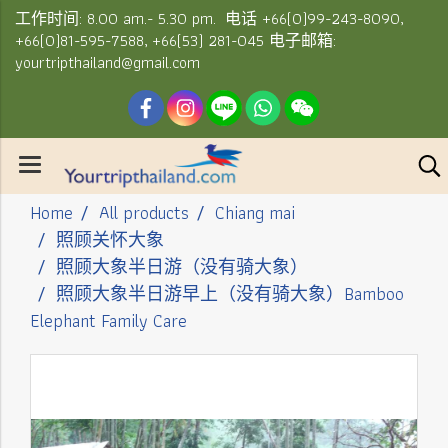
工作时间: 8.00 am.- 5.30 pm. 电话 +66(0)99-243-8090,
+66(0)81-595-7588, +66(53) 281-045 电子邮箱:
yourtripthailand@gmail.com
Home
All products
Chiang mai
照顾关怀大象
照顾大象半日游（没有骑大象）
照顾大象半日游早上（没有骑大象）Bamboo
Elephant Family Care