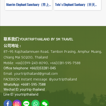
Maerim Elephant Sanctuary（早上半天）
Toto's Elephant Santuary（半天早上）
联系我们:YOURTRIPTHAILAND BY SM TRAVEL
公司地址 :
87–95 Rajchadamnuen Road, Tambon Prasing, Amphur Muang,
Chiang Mai 50200, Thailand
Mobile: +66(0)99-243-8090, +66(0)81-595-7588
Office telephone: +66(0)53281-045
Email: yourtripthailand@gmail.com
FACEBOOK Instant message: @yourtripthailand
WhatsApp: +6681-595-7588
Wechat ID: yourtrip-thailand
Line ID: yourtripthailand