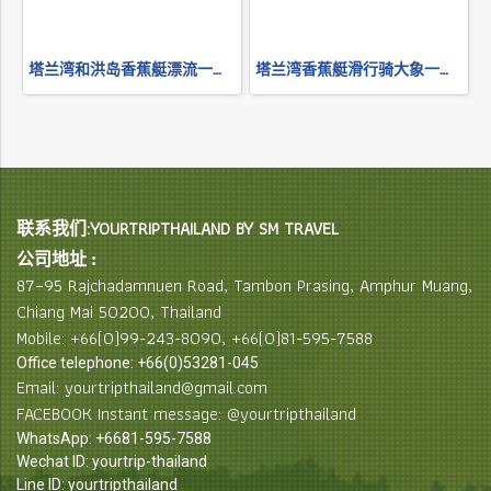
塔兰湾和洪岛香蕉艇漂流一日游
塔兰湾香蕉艇滑行骑大象一日游
联系我们:YOURTRIPTHAILAND BY SM TRAVEL
公司地址 :
87–95 Rajchadamnuen Road, Tambon Prasing, Amphur Muang,
Chiang Mai 50200, Thailand
Mobile: +66(0)99-243-8090, +66(0)81-595-7588
Office telephone: +66(0)53281-045
Email: yourtripthailand@gmail.com
FACEBOOK Instant message: @yourtripthailand
WhatsApp: +6681-595-7588
Wechat ID: yourtrip-thailand
Line ID: yourtripthailand