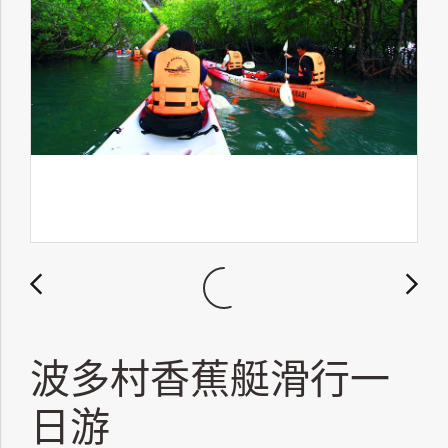
波多村香蕉艇滑行一
日游