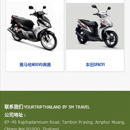
雅马哈NOUVO典雅
本田SPACYI
联系我们:YOURTRIPTHAILAND BY SM TRAVEL
公司地址 :
87–95 Rajchadamnuen Road, Tambon Prasing, Amphur Muang,
Chiang Mai 50200, Thailand