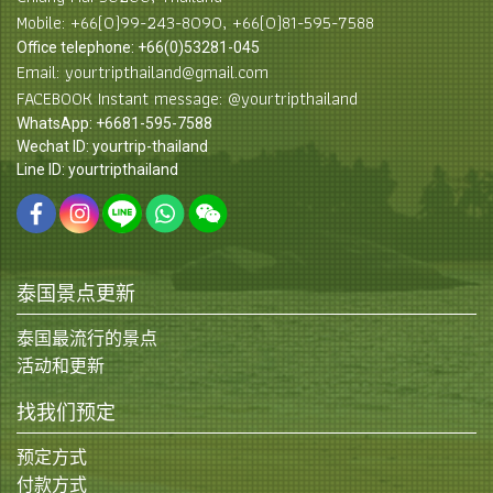
Mobile: +66(0)99-243-8090, +66(0)81-595-7588
Office telephone: +66(0)53281-045
Email: yourtripthailand@gmail.com
FACEBOOK Instant message: @yourtripthailand
WhatsApp: +6681-595-7588
Wechat ID: yourtrip-thailand
Line ID: yourtripthailand
泰国景点更新
泰国最流行的景点
活动和更新
找我们预定
预定方式
付款方式