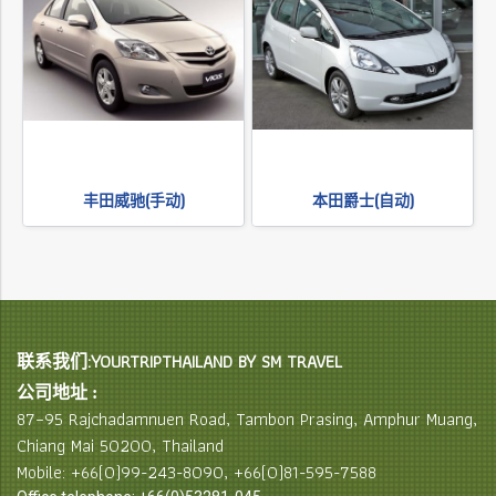
丰田威驰(手动)
本田爵士(自动)
联系我们:YOURTRIPTHAILAND BY SM TRAVEL
公司地址 :
87–95 Rajchadamnuen Road, Tambon Prasing, Amphur Muang,
Chiang Mai 50200, Thailand
Mobile: +66(0)99-243-8090, +66(0)81-595-7588