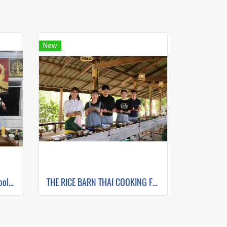
New
Zabb-E-Lee Thai Cooking School (In Organic Farm) Half day Morning Class
THE RICE BARN THAI COOKING FARM(copy)