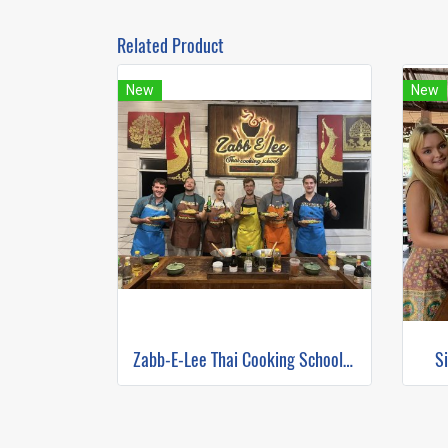
Related Product
New
New
Zabb-E-Lee Thai Cooking School (In Organic Farm) Half day Morning Class
S