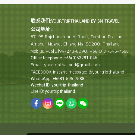
联系我们:YOURTRIPTHAILAND BY SM TRAVEL
公司地址 :
87–95 Rajchadamnuen Road, Tambon Prasing,
Amphur Muang, Chiang Mai 50200, Thailand
Mobile: +66(0)99-243-8090, +66(0)81-595-7588
Office telephone: +66(0)53281-045
Email: yourtripthailand@gmail.com
FACEBOOK Instant message: @yourtripthailand
WhatsApp: +6681-595-7588
Wechat ID: yourtrip-thailand
Line ID: yourtripthailand