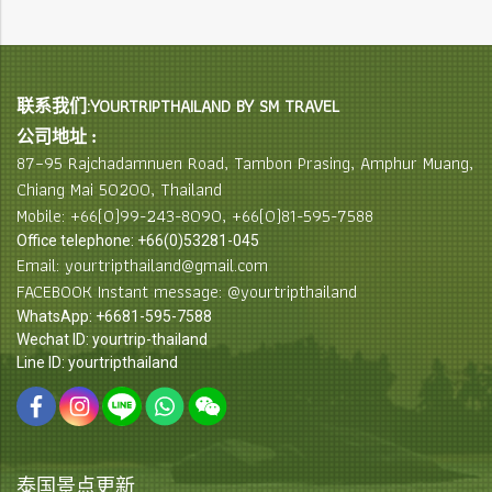
联系我们:YOURTRIPTHAILAND BY SM TRAVEL
公司地址 :
87–95 Rajchadamnuen Road, Tambon Prasing, Amphur Muang,
Chiang Mai 50200, Thailand
Mobile: +66(0)99-243-8090, +66(0)81-595-7588
Office telephone: +66(0)53281-045
Email: yourtripthailand@gmail.com
FACEBOOK Instant message: @yourtripthailand
WhatsApp: +6681-595-7588
Wechat ID: yourtrip-thailand
Line ID: yourtripthailand
泰国景点更新