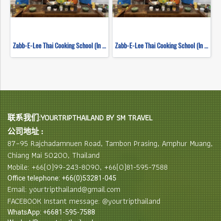
Zabb-E-Lee Thai Cooking School (In Organic Farm) Half day Morning Class
Zabb-E-Lee Thai Cooking School (In Organic Farm) Half day Morning Class
联系我们:YOURTRIPTHAILAND BY SM TRAVEL
公司地址 :
87–95 Rajchadamnuen Road, Tambon Prasing, Amphur Muang,
Chiang Mai 50200, Thailand
Mobile: +66(0)99-243-8090, +66(0)81-595-7588
Office telephone: +66(0)53281-045
Email: yourtripthailand@gmail.com
FACEBOOK Instant message: @yourtripthailand
WhatsApp: +6681-595-7588