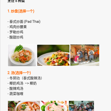
烹饪 5 种菜
1. 炒盘(选择一个)
- 泰式炒面 (Pad Thai)
- 鸡肉炒腰果
- 罗勒炒鸡
- 酸甜炒鸡
2. 汤(选择一个)
- 冬阴功（泰式酸辣汤）
- 椰奶鸡汤 –> 椰奶
- 酸辣鸡汤
- 蔬菜咖喱