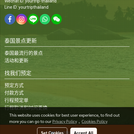
Wechat ID: yourtrip-thailand
Line ID: yourtripthailand
泰国景点更新
泰国最流行的景点
活动和更新
找我们预定
预定方式
付款方式
行程预定单
行程取消和时间更换
This website uses cookies for best user experience, to find out
more you can go to our
Privacy Policy
,
Cookies Policy
© Copyright 2015 All Rights Reserved
Set Cookies
Accept All
添加到购物车