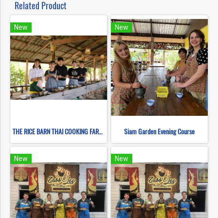
Related Product
New
New
THE RICE BARN THAI COOKING FARM(copy)
Siam Garden Evening Course
New
New