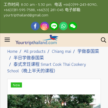
工作时间: 8.00 am.- 5.30 pm. 电话 +66(0)99-243-8090,
+66(0)81-595-7588, +66(53) 281-045 电子邮箱:
yourtripthailand@gmail.com
Home
All products
Chiang mai
学做泰国菜
半日学做泰国菜
泰式烹饪课程 Smart Cook Thai Cookery
School（晚上半天的课程）
New