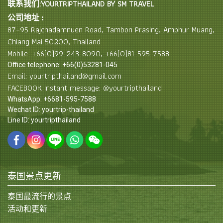
联系我们:YOURTRIPTHAILAND BY SM TRAVEL
公司地址 :
87–95 Rajchadamnuen Road, Tambon Prasing, Amphur Muang,
Chiang Mai 50200, Thailand
Mobile: +66(0)99-243-8090, +66(0)81-595-7588
Office telephone: +66(0)53281-045
Email: yourtripthailand@gmail.com
FACEBOOK Instant message: @yourtripthailand
WhatsApp: +6681-595-7588
Wechat ID: yourtrip-thailand
Line ID: yourtripthailand
泰国景点更新
泰国最流行的景点
活动和更新