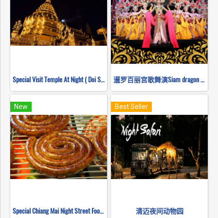
Special Visit Temple At Night ( Doi Suthep Temple + Pha Lad Temple)
暹罗百丽宫歌舞演Siam dragon cabaret show
New
Best Seller
Special Chiang Mai Night Street Food Tour
清迈夜间动物园