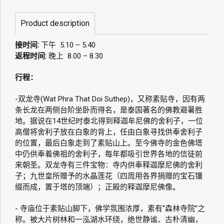
Product description
接时间:
下午 5.10 – 5.40
返程时间:
晚上 8.00 – 8.30
行程：
-双龙寺(Wat Phra That Doi Suthep)，又称素贴寺，因有两
条长龙在两侧台阶坐卧而得名，是泰国著名的佛教避暑胜
地。据说在14世纪时泰北得到释迦牟尼佛的舍利子，一位
高僧将舍利子放在白象的背上，任由白象寻找供奉舍利子
的位置，最后白象走到了素贴山上。至今佛寺的金色佛塔
中仍供奉着佛祖的舍利子，每年都吸引世界各地的信徒前
来朝圣。
双龙寺有三件宝物：寺内供奉释迦摩尼佛的舍利
子；九世皇所赠予的水晶莲花（四周用各界捐赠的宝石镶
缀而成，置于塔的顶端）；正殿的释迦摩尼佛像。
- 寺庙位于素贴山脚下，佛学氛围浓厚，素有“森林寺院”之
称。被大片树林和一泓湖水环绕，绝世静谧、古朴清幽，