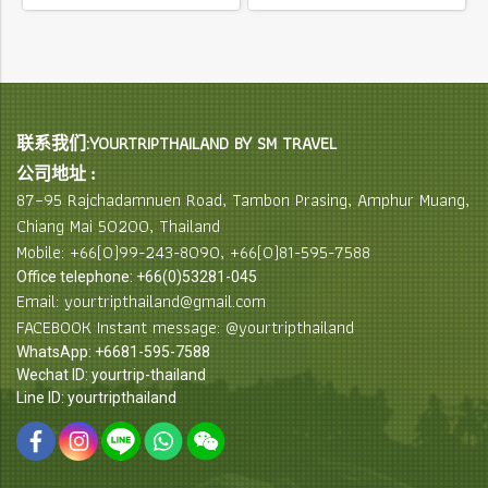
联系我们:YOURTRIPTHAILAND BY SM TRAVEL
公司地址 :
87–95 Rajchadamnuen Road, Tambon Prasing, Amphur Muang,
Chiang Mai 50200, Thailand
Mobile: +66(0)99-243-8090, +66(0)81-595-7588
Office telephone: +66(0)53281-045
Email: yourtripthailand@gmail.com
FACEBOOK Instant message: @yourtripthailand
WhatsApp: +6681-595-7588
Wechat ID: yourtrip-thailand
Line ID: yourtripthailand