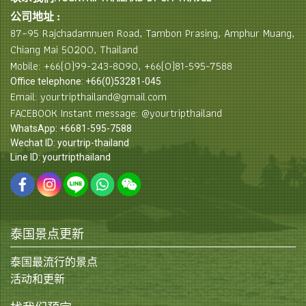
公司地址 :
87–95 Rajchadamnuen Road, Tambon Prasing, Amphur Muang,
Chiang Mai 50200, Thailand
Mobile: +66(0)99-243-8090, +66(0)81-595-7588
Office telephone: +66(0)53281-045
Email: yourtripthailand@gmail.com
FACEBOOK Instant message: @yourtripthailand
WhatsApp: +6681-595-7588
Wechat ID: yourtrip-thailand
Line ID: yourtripthailand
泰国景点更新
泰国最流行的景点
活动和更新