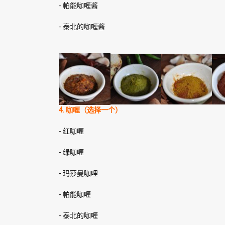
- 帕能咖喱酱
- 泰北的咖喱酱
4. 咖喱（选择一个）
- 红咖喱
- 绿咖喱
- 玛莎曼咖哩
- 帕能咖喱
- 泰北的咖喱