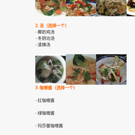
2. 汤（选择一个）
- 椰奶鸡汤
- 冬阴功汤
- 清辣汤
3. 咖喱酱（选择一个）
- 红咖喱酱
- 绿咖喱酱
- 玛莎曼咖哩酱