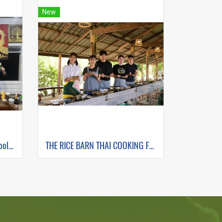
New
Zabb-E-Lee Thai Cooking School (In Organic Farm) Half day Morning Class
THE RICE BARN THAI COOKING FARM(copy)