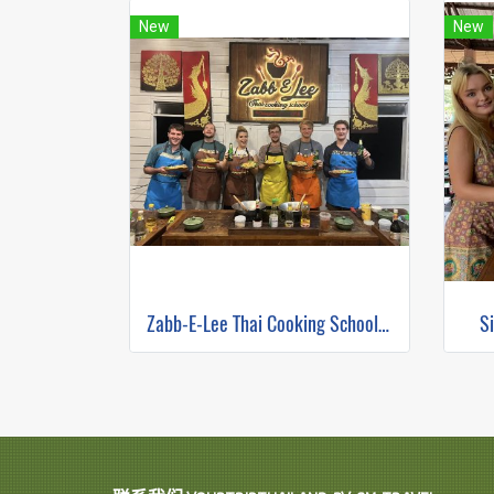
New
New
Zabb-E-Lee Thai Cooking School (In Organic Farm) Half day Morning Class
S