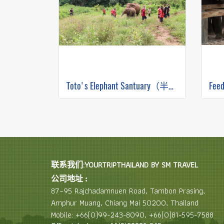
Toto's Elephant Santuary（半天早上）
联系我们:YOURTRIPTHAILAND BY SM TRAVEL
公司地址 :
87–95 Rajchadamnuen Road, Tambon Prasing,
Amphur Muang, Chiang Mai 50200, Thailand
Mobile: +66(0)99-243-8090, +66(0)81-595-7588