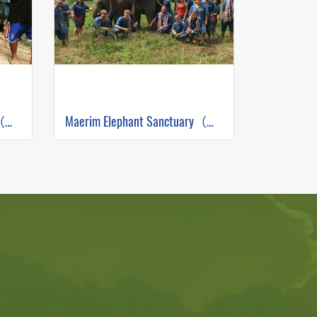
Maerim Elephant Sanctuary（早上半天）
Maerim Elephant Sanctuary（下午半天）