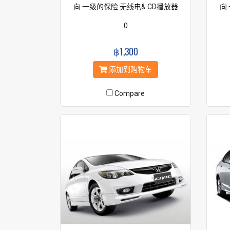
向 一级的保险 无线电& CD播放器
向
0
฿1,300
添加到购物车
Compare