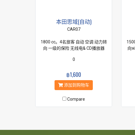
本田思域(自动)
CAR07
1800 cc。4名旅客 自动 空调 动力转
15
向 一级的保险 无线电& CD播放器
向ฟ
0
฿1,600
添加到购物车
Compare