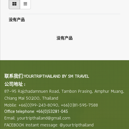
没有产品
没有产品
联系我们:YOURTRIPTHAILAND BY SM TRAVEL
公司地址 :
87–95 Rajchadamnuen Road, Tambon Prasing, Amphur Muang,
Chiang Mai 50200, Thailand
Mobile: +66(0)99-243-8090, +66(0)81-595-7588
Office telephone: +66(0)53281-045
Email: yourtripthailand@gmail.com
FACEBOOK Instant message: @yourtripthailand