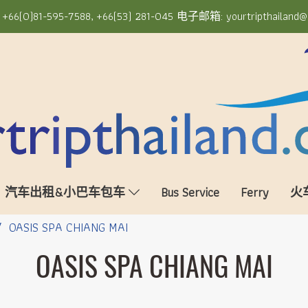
6(0)81-595-7588, +66(53) 281-045 电子邮箱: yourtripthailand@
汽车出租&小巴车包车
Bus Service
Ferry
火
OASIS SPA CHIANG MAI
OASIS SPA CHIANG MAI