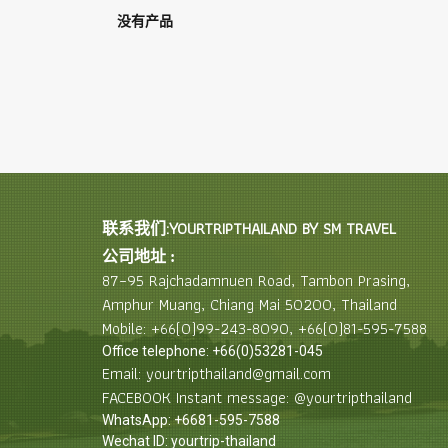
没有产品
联系我们:YOURTRIPTHAILAND BY SM TRAVEL
公司地址 :
87–95 Rajchadamnuen Road, Tambon Prasing,
Amphur Muang, Chiang Mai 50200, Thailand
Mobile: +66(0)99-243-8090, +66(0)81-595-7588
Office telephone: +66(0)53281-045
Email: yourtripthailand@gmail.com
FACEBOOK Instant message: @yourtripthailand
WhatsApp: +6681-595-7588
Wechat ID: yourtrip-thailand