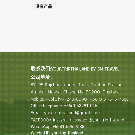
没有产品
联系我们:YOURTRIPTHAILAND BY SM TRAVEL
公司地址 :
87–95 Rajchadamnuen Road, Tambon Prasing,
Amphur Muang, Chiang Mai 50200, Thailand
Mobile: +66(0)99-243-8090, +66(0)81-595-7588
Office telephone: +66(0)53281-045
Email: yourtripthailand@gmail.com
FACEBOOK Instant message: @yourtripthailand
WhatsApp: +6681-595-7588
Wechat ID: yourtrip-thailand