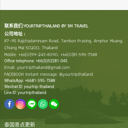
联系我们:YOURTRIPTHAILAND BY SM TRAVEL
公司地址 :
87–95 Rajchadamnuen Road, Tambon Prasing, Amphur Muang,
Chiang Mai 50200, Thailand
Mobile: +66(0)99-243-8090, +66(0)81-595-7588
Office telephone: +66(0)53281-045
Email: yourtripthailand@gmail.com
FACEBOOK Instant message: @yourtripthailand
WhatsApp: +6681-595-7588
Wechat ID: yourtrip-thailand
Line ID: yourtripthailand
泰国景点更新