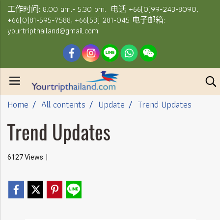
工作时间: 8.00 am.- 5.30 pm. 电话 +66(0)99-243-8090,
+66(0)81-595-7588, +66(53) 281-045 电子邮箱:
yourtripthailand@gmail.com
Home
All contents
Update
Trend Updates
Trend Updates
6127 Views
|