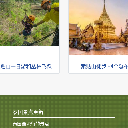
素贴山一日游和丛林飞跃
素贴山徒步 + 4个瀑
泰国景点更新
泰国最流行的景点