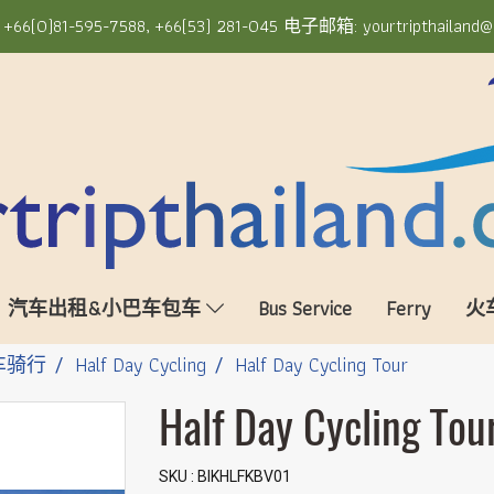
6(0)81-595-7588, +66(53) 281-045 电子邮箱: yourtripthailand@
汽车出租&小巴车包车
Bus Service
Ferry
火
车骑行
Half Day Cycling
Half Day Cycling Tour
Half Day Cycling Tou
SKU : BIKHLFKBV01