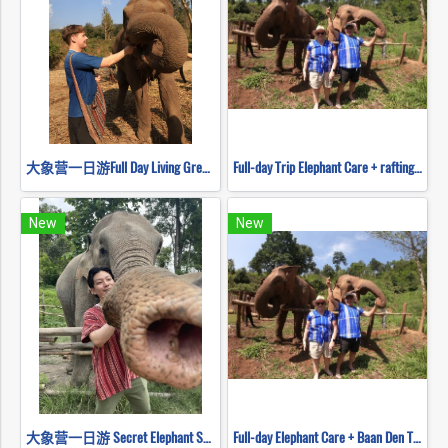
大象营一日游Full Day Living Green Elephant Sanctuary
Full-day Trip Elephant Care + rafting and Mokfah waterfall Program C (No ridding)
New
New
大象营一日游 Secret Elephant Sanctuary
Full-day Elephant Care + Baan Den Temple and Sticky waterfall Program B（不骑大象）