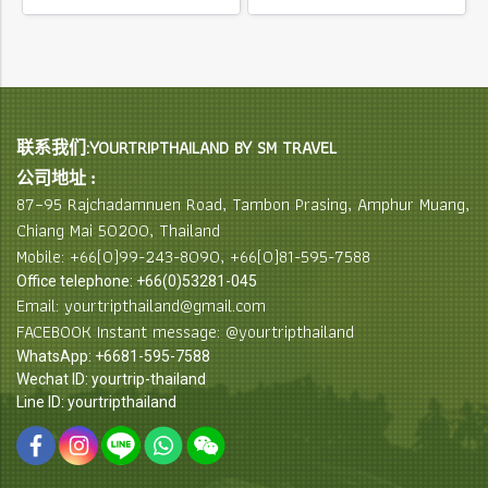
联系我们:YOURTRIPTHAILAND BY SM TRAVEL
公司地址 :
87–95 Rajchadamnuen Road, Tambon Prasing, Amphur Muang,
Chiang Mai 50200, Thailand
Mobile: +66(0)99-243-8090, +66(0)81-595-7588
Office telephone: +66(0)53281-045
Email: yourtripthailand@gmail.com
FACEBOOK Instant message: @yourtripthailand
WhatsApp: +6681-595-7588
Wechat ID: yourtrip-thailand
Line ID: yourtripthailand