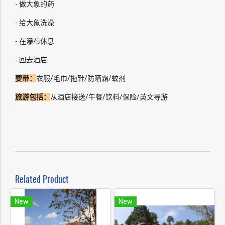
- 做大象的药
- 给大象洗澡
- 在瀑布休息
- 回去酒店
要带：
衣服/毛巾/拖鞋/防晒霜/蚊剂
旅游包括：
从酒店接送/午餐/饮料/保险/英文导游
Related Product
New
New