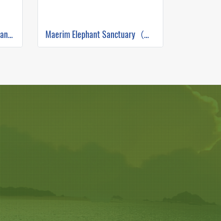
Feed me by Elephant Jungle Sanctuary
Maerim Elephant Sanctuary（下午半天）