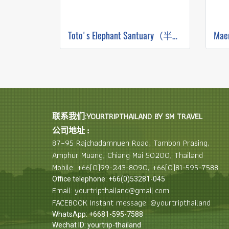
Toto's Elephant Santuary（半天早上）
联系我们:YOURTRIPTHAILAND BY SM TRAVEL
公司地址 :
87–95 Rajchadamnuen Road, Tambon Prasing,
Amphur Muang, Chiang Mai 50200, Thailand
Mobile: +66(0)99-243-8090, +66(0)81-595-7588
Office telephone: +66(0)53281-045
Email: yourtripthailand@gmail.com
FACEBOOK Instant message: @yourtripthailand
WhatsApp: +6681-595-7588
Wechat ID: yourtrip-thailand