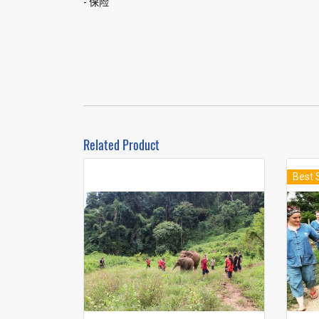
- 保险
Related Product
Best 