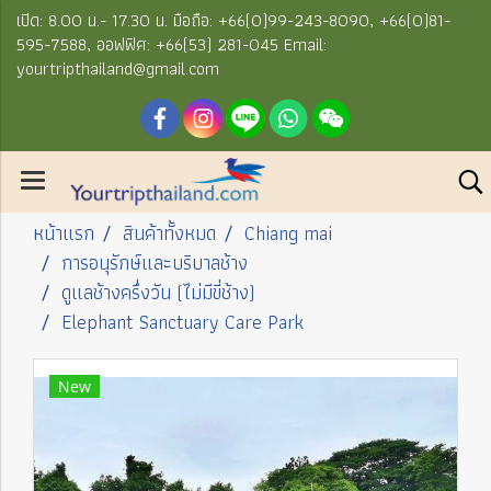
เปิด: 8.00 น.- 17.30 น. มือถือ: +66(0)99-243-8090, +66(0)81-
595-7588, ออฟฟิศ: +66(53) 281-045 Email:
yourtripthailand@gmail.com
หน้าแรก
สินค้าทั้งหมด
Chiang mai
การอนุรักษ์และบริบาลช้าง
ดูแลช้างครึ่งวัน (ไม่มีขี่ช้าง)
Elephant Sanctuary Care Park
New