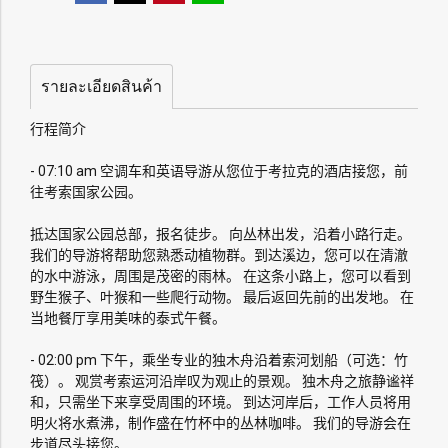
รายละเอียดสินค้า
行程简介
- 07:10 am 空调车和英语导游从您位于考拉克的酒店接您，前
往考索国家公园。
抵达国家公园总部，报名徒步。 向丛林出发，沿着小路行走。
我们的导游将帮助您熟悉动植物群。到达溪边，您可以在清澈
的水中游泳，周围是茂密的雨林。 在这条小路上，您可以看到
野生猴子、叶猴和一些爬行动物。 最后返回先前的出发地。 在
当地餐厅享用美味的泰式午餐。
- 02:00 pm 下午，乘坐专业的独木舟沿着索河划船（可选：竹
筏）。 观赏考索运河沿岸叹为观止的景观。 独木舟之旅静谧祥
和，只需坐下来享受周围的环境。 到达河岸后，工作人员将用
明火将水煮沸，制作盛在竹杯中的丛林咖啡。 我们的导游会在
步道尽头接您。