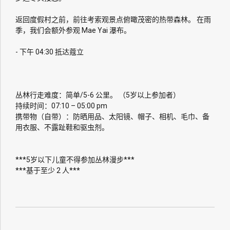
返回度假村之前，前往考索观景点俯瞰茂密的热带森林。 在雨
季，我们会额外参观 Mae Yai 瀑布。
- 下午 04:30 抵达蔻立
丛林行走难度：简单/5-6 公里。 （5岁以上参加者）
持续时间：07:10 – 05:00 pm
携带物（自带）：防晒用品、太阳镜、帽子、相机、毛巾、备
用衣服、不露趾鞋和驱虫剂。
***5岁以下儿童不得参加丛林漫步***
***基于至少 2 人***