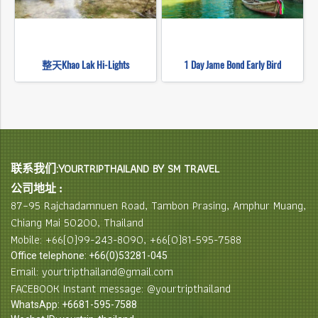
整天Khao Lak Hi-Lights
1 Day Jame Bond Early Bird
联系我们:YOURTRIPTHAILAND BY SM TRAVEL
公司地址 :
87–95 Rajchadamnuen Road, Tambon Prasing, Amphur Muang,
Chiang Mai 50200, Thailand
Mobile: +66(0)99-243-8090, +66(0)81-595-7588
Office telephone: +66(0)53281-045
Email: yourtripthailand@gmail.com
FACEBOOK Instant message: @yourtripthailand
WhatsApp: +6681-595-7588