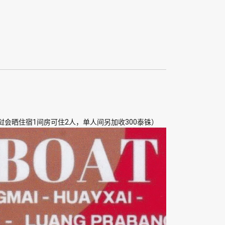
老挝会晒住宿1间房可住2人，单人间另加收300泰铢）