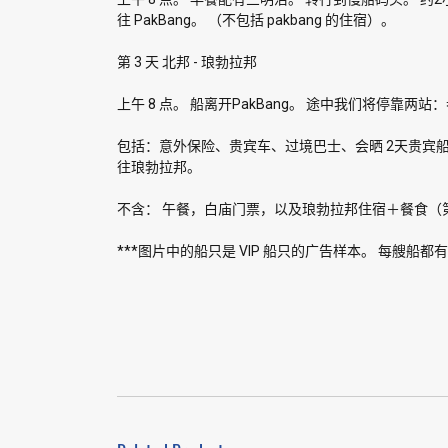
往 PakBang。 （不包括 pakbang 的住宿）。
第 3 天 北邦 - 琅勃拉邦
上午 8 点。 船离开PakBang。 途中我们将停靠两站：
包括：意外保险、贵宾车、过境巴士、会晒 2天贵宾
往琅勃拉邦。
不含： 午餐，白庙门票，以及琅勃拉邦住宿＋餐食（第 2 
***图片中的船只是 VIP 船只的广告样本。 每艘船都