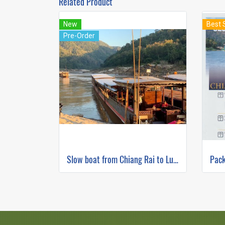
Related Product
New
Best 
Pre-Order
Slow boat from Chiang Rai to Luang Prabang 2 Days 1 Night