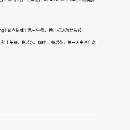
Xang Hai 老挝威士忌村午餐。 晚上抵达琅勃拉邦。
的船上午餐、瓶装水、咖啡 ，餐后茶，第三天由酒店送