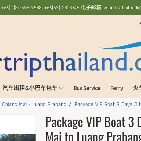
6(0)81-595-7588, +66(53) 281-045 电子邮箱: yourtripthailand@
汽车出租&小巴车包车
Bus Service
Ferry
火
Chiang Mai - Luang Prabang
Package VIP Boat 3 Days 2 
Package VIP Boat 3 
Mai to Luang Praban