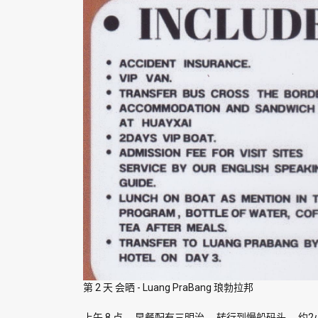
第 2 天 会晒 - Luang PraBang 琅勃拉邦
上午 8 点。 早餐配有三明治。 转行到慢船码头。 约2小时 到