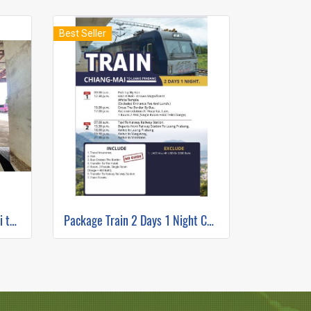
Best Seller
Sleeping Bus from Chiang Mai to Luang Prabang
Package Train 2 Days 1 Night Chiang Mai to Luang Prabang