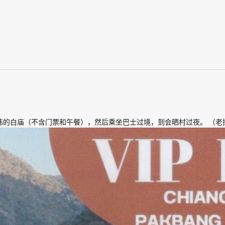
观著名宏伟的白庙（不含门票和午餐），然后乘坐巴士过境，到会晒村过夜。 （