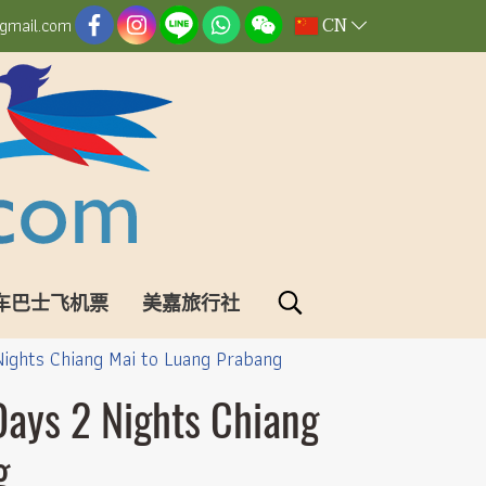
CN
gmail.com
车巴士飞机票
美嘉旅行社
Nights Chiang Mai to Luang Prabang
Days 2 Nights Chiang
g