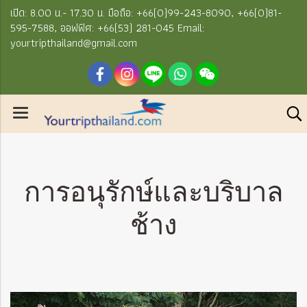
เปิด: 8.00 น.- 17.30 น. มือถือ: +66(0)99-243-8090, +66(0)81-
595-7588, ออฟฟิศ: +66(53) 281-045 Email:
yourtripthailand@gmail.com
การอนุรักษ์และบริบาล
ช้าง