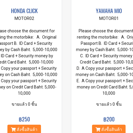
HONDA CLICK
YAMAHA MIO
MOTOR02
MOTOR01
ase choose the document for
Please choose the document
ing the motorbike: A. Original
renting the motorbike: A. Ori
ssport B. ID Card + Security
Passport B. ID Card + Secur
y by Cash Baht. 5,000-10,000
money by Cash Baht. 5,000-1
 ID Card + Security money by
C. ID Card + Security money
edit Card Baht. 5,000-10,000
Credit Card Baht. 5,000-10,
 Copy your passport + Security
D. A Copy your passport + Sec
y on Cash Baht. 5,000-10,000
money on Cash Baht. 5,000-1
 Copy your passport + Security
E. A Copy your passport + Sec
y on Credit Card Baht. 5,000-
money on Credit Card Baht. 5
10,000
10,000
ขายแล้ว 0 ชิ้น
ขายแล้ว 0 ชิ้น
฿250
฿200
สั่งซื้อสินค้า
สั่งซื้อสินค้า