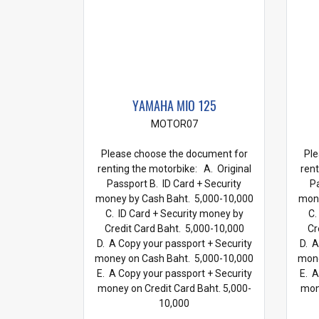
YAMAHA MIO 125
MOTOR07
Please choose the document for
Ple
renting the motorbike: A. Original
rent
Passport B. ID Card + Security
Pa
money by Cash Baht. 5,000-10,000
mone
C. ID Card + Security money by
C.
Credit Card Baht. 5,000-10,000
Cr
D. A Copy your passport + Security
D. A
money on Cash Baht. 5,000-10,000
mone
E. A Copy your passport + Security
E. A
money on Credit Card Baht. 5,000-
mone
10,000