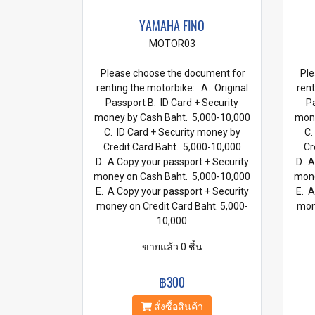
YAMAHA FINO
MOTOR03
Please choose the document for
Ple
renting the motorbike: A. Original
rent
Passport B. ID Card + Security
Pa
money by Cash Baht. 5,000-10,000
mone
C. ID Card + Security money by
C.
Credit Card Baht. 5,000-10,000
Cr
D. A Copy your passport + Security
D. A
money on Cash Baht. 5,000-10,000
mone
E. A Copy your passport + Security
E. A
money on Credit Card Baht. 5,000-
mone
10,000
ขายแล้ว 0 ชิ้น
฿300
สั่งซื้อสินค้า