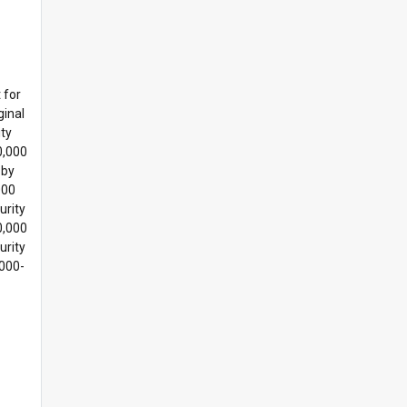
 for
ginal
ity
0,000
 by
000
urity
0,000
urity
,000-