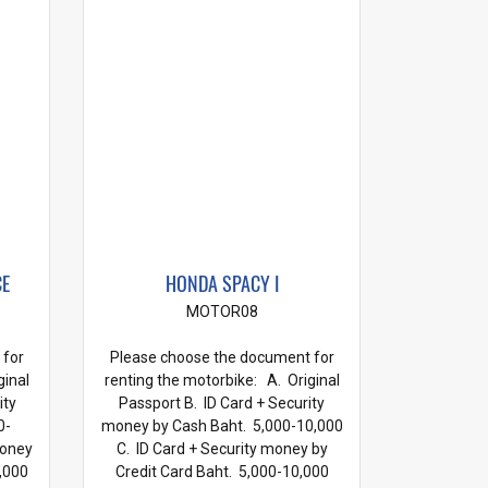
CE
HONDA SPACY I
MOTOR08
 for
Please choose the document for
ginal
renting the motorbike: A. Original
ity
Passport B. ID Card + Security
0-
money by Cash Baht. 5,000-10,000
money
C. ID Card + Security money by
,000
Credit Card Baht. 5,000-10,000