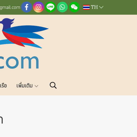
TH
@gmail.com
วเรือ
เพิ่มเติม
า