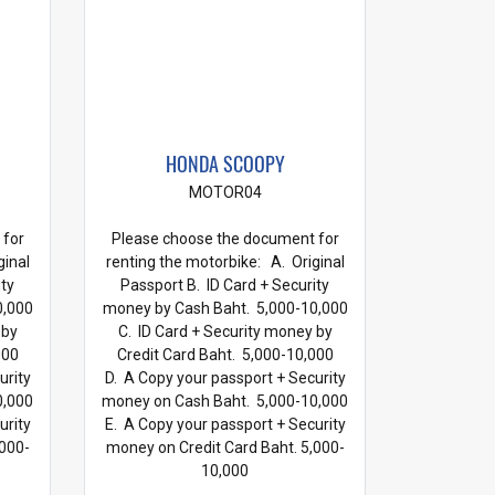
HONDA SCOOPY
MOTOR04
 for
Please choose the document for
ginal
renting the motorbike: A. Original
ity
Passport B. ID Card + Security
0,000
money by Cash Baht. 5,000-10,000
 by
C. ID Card + Security money by
000
Credit Card Baht. 5,000-10,000
urity
D. A Copy your passport + Security
0,000
money on Cash Baht. 5,000-10,000
urity
E. A Copy your passport + Security
,000-
money on Credit Card Baht. 5,000-
10,000