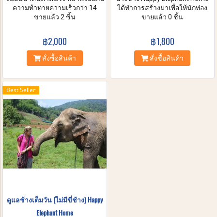
ความท้าทายความเร็วกว่า 14
ได้ทำการสร้างมาเพื่อให้นักท่อง
ระดับกับการล่องแก่งกว่า 10 กม.ที่
ขายแล้ว 2 ชิ้น
เที่ยวได้รับประสบการณ์ที่
ขายแล้ว 0 ชิ้น
แม่น้ำแม่แตง วันที่ดีที่สุดในการ
สนุกสนานและยอดเยี่ยม ช่วยเรา
ล่องแก่งพร้อมพนักงานของเราที่
ดูแลสิ่งมีชีวิตที่น่าตื่นตาตื่นใจ
฿2,000
฿1,800
เต็มเปี่ยมไปด้วยพลังงานและตะ
เหล่านี้ เพลิดเพลินได้ทั้งวันกับการ
หนักถึงความปลอดภัยอยู่เสมอ
ให้อาหาร อาบน้ำแก่ช้าง และการ
สั่งซื้อสินค้า
สั่งซื้อสินค้า
เวลา 2 ชั่วโมงที่คุณจะใช้ไปกับเรา
เรียนรู้ข้อเท็จจริงที่น่าสนใจเกี่ยว
อย่างคุ้มค่าไป และคุณยังได้มี
กับช้างเอเชียในสภาพแวดล้อม
โอกาสเดินป่าเข้าไปเยี่ยมชม
ธรรมชาติของพวกเขา
Best Seller
น้ำตกกับเพื่อน และครอบครัว
กิจกรรมที่จะทำให้คุณลืม
ความเครียดในชีวิตประจำวัน
ดูแลช้างเต็มวัน (ไม่มีขี่ช้าง) Happy
Elephant Home