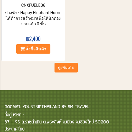
CNXFUELE06
ปางช้าง Happy Elephant Home
ได้ทำการสร้างมาเพื่อให้นักท่อง
เที่ยวได้รับประสบการณ์ที่
ขายแล้ว 0 ชิ้น
สนุกสนานและยอดเยี่ยม ช่วยเรา
ดูแลสิ่งมีชีวิตที่น่าตื่นตาตื่นใจ
฿2,400
เหล่านี้ เพลิดเพลินได้ทั้งวันกับการ
ให้อาหาร อาบน้ำแก่ช้าง และการ
สั่งซื้อสินค้า
เรียนรู้ข้อเท็จจริงที่น่าสนใจเกี่ยว
กับช้างเอเชียในสภาพแวดล้อม
ธรรมชาติของพวกเขา
ดูเพิ่มเติม
ติดต่อเรา: YOURTRIPTHAILAND BY SM TRAVEL
ที่อยู่บริษัท :
87 – 95 ถ.ราชดำเนิน ต.พระสิงห์ อ.เมือง จ.เชียงใหม่ 50200
ประเทศไทย