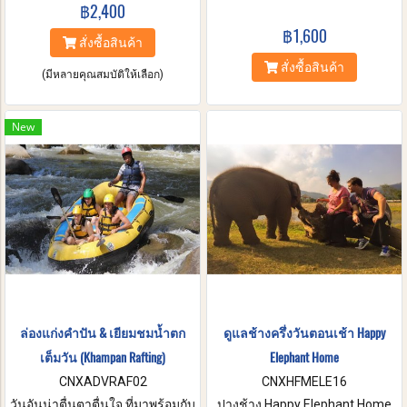
ต้นไม้ที่แสนวิเศษเหล่านี้เป็นต้นไม้
฿2,400
การเลี้ยงช้าง โดยการป้อนอาหาร
ที่มีรากที่ยั่งลึก และทนทานต่อแรง
และอาบน้ำกับพวกเขา หลังจาก
฿1,600
สภาพอากาศต่างๆ เรามีความ
นั้นเพลิดเพลินไปกับการล่องแพ
สั่งซื้อสินค้า
หลงใหล และมุ่งมั่นที่จะดูแลป่าไม้
ไม้ไผ่บนลำน้ำแม่วาง
สั่งซื้อสินค้า
อันเงียบสงบเหล่านี้ที่เปรียบเหมือน
(มีหลายคุณสมบัติให้เลือก)
ดั่งสวรรค์ และจะรักษามันเอาไว้
เพื่อคนในยุคสมัยต่อๆไป เชิญมา
สัมผัสกับประสบการณ์แสนวิเศษนี้
New
ได้ที่จังเกิ้ล ไฟลท์
ล่องแก่งคำปัน & เยียมชมน้ำตก
ดูแลช้างครึ่งวันตอนเช้า Happy
เต็มวัน (Khampan Rafting)
Elephant Home
CNXADVRAF02
CNXHFMELE16
วันอันน่าตื่นตาตื่นใจ ที่มาพร้อมกับ
ปางช้าง Happy Elephant Home