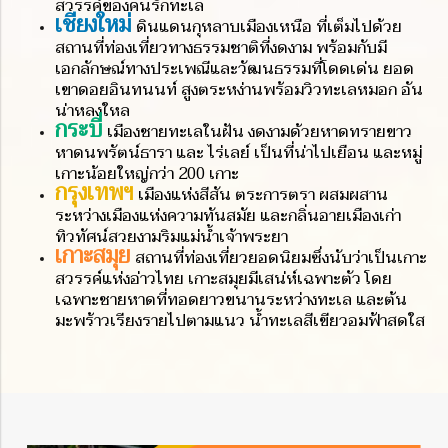
สวรรค์ของคนรักทะเล
เชียงใหม่
ดินแดนกุหลาบเมืองเหนือ ที่เต็มไปด้วย
สถานที่ท่องเที่ยวทางธรรมชาติที่งดงาม พร้อมกับมี
เอกลักษณ์ทางประเพณีและวัฒนธรรมที่โดดเด่น ยอด
เขาดอยอินทนนท์ สูงตระหง่านพร้อมวิวทะเลหมอก อัน
น่าหลงใหล
กระบี่
เมืองชายทะเลในฝัน งดงามด้วยหาดทรายขาว
หาดนพรัตน์ธารา และ ไร่เลย์ เป็นที่น่าไปเยือน และหมู่
เกาะน้อยใหญ่กว่า 200 เกาะ
กรุงเทพฯ
เมืองแห่งสีสัน ตระการตรา ผสมผสาน
ระหว่างเมืองแห่งความทันสมัย และกลิ่นอายเมืองเก่า
ทิวทัศน์สวยงามริมแม่น้ำเจ้าพระยา
เกาะสมุย
สถานที่ท่องเที่ยวยอดนิยมซึ่งนับว่าเป็นเกาะ
สวรรค์แห่งอ่าวไทย เกาะสมุยมีเสน่ห์เฉพาะตัว โดย
เฉพาะชายหาดที่ทอดยาวขนานระหว่างทะเล และต้น
มะพร้าวเรียงรายไปตามแนว น้ำทะเลสีเขียวอมฟ้าสดใส