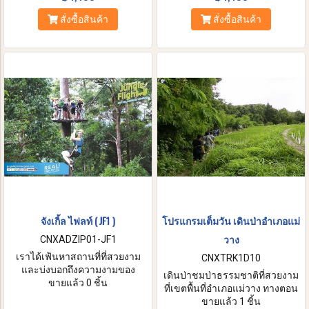
ความสูง 2,565 เมตร จากระดับน้ำ
สามเหลี่ยมทองคำ ที่ซึ่งมีเขตติดต่อ
ทะเล คุณจะสามารถมองเห็นวิวที่
ระหว่าง3ประเทศ คือ ไทย พม่า
สั่งซื้อสินค้า
สั่งซื้อสินค้า
สวยงามมากจากยอดดอยนี้, แวะ
และลาว แวะเที่ยวที่ แม่สาย ที่ซึ่งมี
สักการะพระมหาธาตุนภเมทนีดล
เขตติดต่อ2ประเทศ คือ ไทยและ
และพระมหาธาตุนภพลภูมิสิริ ที่
พม่า
สร้างถวายแด่พระบาทสมเด็จ
พระเจ้าอยู่หัวและสมเด็จพระนาง
เจ้าฯ พระบรมราชินีนาถ อันเป็น
สถาปัตยกรรมงดงามท่ามกลาง
ทิวทัศน์ของดอยอินทนนท์
จังเกิ้ล ไฟลท์ ( JF1 )
โปรแกรมเต็มวัน เดินป่าอำเภอแม่
วาง
CNXADZIP01-JF1
เราได้เฟ้นหาสถานที่ที่สวยงาม
CNXTRK1D10
และบ่งบอกถึงความงามของ
เดินป่าชมป่าธรรมชาติที่สวยงาม
ธรรมชาติอย่างแท้จริงที่เต็มไป
ขายแล้ว 0 ชิ้น
ที่เขตพื้นที่อำเภอแม่วาง ทางตอน
ด้วยต้นไม้ใหญ่ และแข็งแกร่ง
ใต้ของจังหวัดเชียงใหม่สนุกกับ
ขายแล้ว 1 ชิ้น