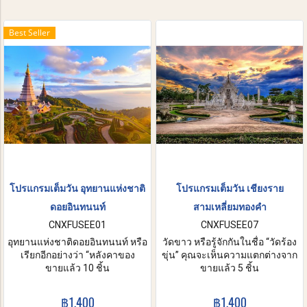
Best Seller
โปรแกรมเต็มวัน อุทยานแห่งชาติ
โปรแกรมเต็มวัน เชียงราย
ดอยอินทนนท์
สามเหลี่ยมทองคำ
CNXFUSEE01
CNXFUSEE07
อุทยานแห่งชาติดอยอินทนนท์ หรือ
วัดขาว หรือรู้จักกันในชื่อ “วัดร้อง
เรียกอีกอย่างว่า “หลังคาของ
ขุ่น” คุณจะเห็นความแตกต่างจาก
ประเทศไทย” ตั้งอยู่บนถนนเทือก
ขายแล้ว 10 ชิ้น
วัดอื่นๆในประเทศ เพราะ
ขายแล้ว 5 ชิ้น
เขาธงชัย จังหวัดเชียงใหม่, และยัง
สถาปัตยกรรมของวัดเป็นสีขาว
เป็นภูเขาที่สูงที่สุดในประเทศ ด้วย
ทั้งหมด จากนั้นจะพาท่านไป
฿1,400
฿1,400