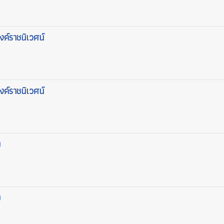
งค์ราชนิเวศน์
งค์ราชนิเวศน์
ย
ย