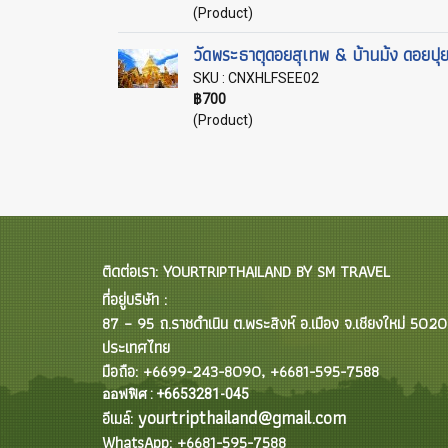
(Product)
วัดพระธาตุดอยสุเทพ & บ้านม้ง ดอยปุ
SKU : CNXHLFSEE02
฿700
(Product)
ติดต่อเรา: YOURTRIPTHAILAND BY SM TRAVEL
ที่อยู่บริษัท :
87 – 95 ถ.ราชดำเนิน ต.พระสิงห์ อ.เมือง จ.เชียงใหม่ 502
ประเทศไทย
มือถือ: +6699-243-8090, +6681-595-7588
ออฟฟิศ : +6653281-045
yourtripthailand@gmail.com
อีเมล์:
WhatsApp: +6681-595-7588