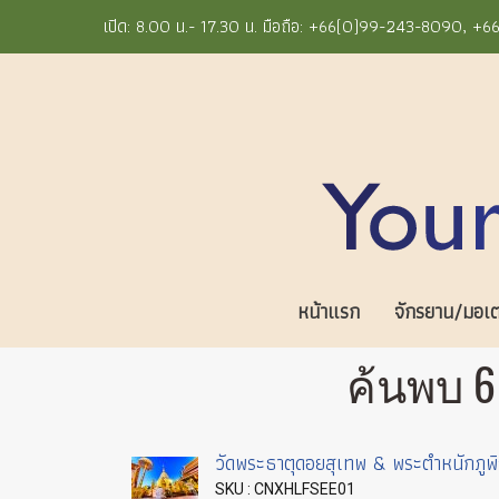
เปิด: 8.00 น.- 17.30 น. มือถือ: +66(0)99-243-8090, 
หน้าแรก
จักรยาน/มอเตอ
ค้นพบ 6
วัดพระธาตุดอยสุเทพ & พระตำหนักภูพิ
SKU : CNXHLFSEE01