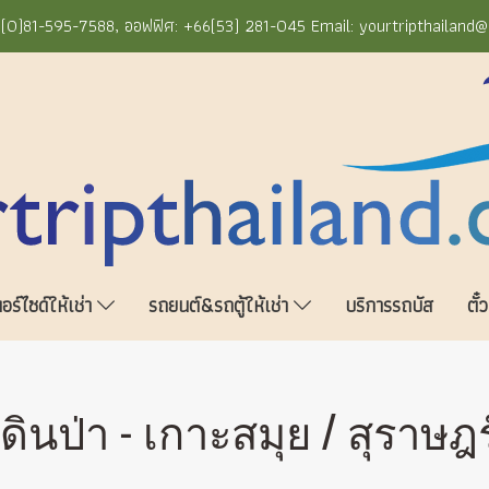
+66(0)81-595-7588, ออฟฟิศ: +66(53) 281-045 Email: yourtripthailand
ร์ไซด์ให้เช่า
รถยนต์&รถตู้ให้เช่า
บริการรถบัส
ตั๋
เดินป่า - เกาะสมุย / สุราษฎ