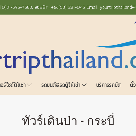
+66(0)81-595-7588, ออฟฟิศ: +66(53) 281-045 Email: yourtripthailand
ร์ไซด์ให้เช่า
รถยนต์&รถตู้ให้เช่า
บริการรถบัส
ตั๋
ทัวร์เดินป่า - กระบี่