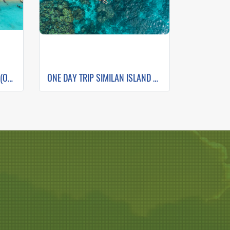
ONE DAY TRIP SURIN ISLAND (Only Khao Lak Transfer)
ONE DAY TRIP SIMILAN ISLAND BY SPEEDBOAT (Only Khao Lak Transfer)