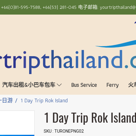
6(0)81-595-7588, +66(53) 281-045 电子邮箱: yourtripthailand@
汽车出租&小巴车包车
Bus Service
Ferry
火
一日游
1 Day Trip Rok Island
1 Day Trip Rok Islan
SKU : TURONEPNG02