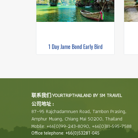
1 Day Jame Bond Early Bird
联系我们:YOURTRIPTHAILAND BY SM TRAVEL
公司地址 :
87–95 Rajchadamnuen Road, Tambon Prasing,
Amphur Muang, Chiang Mai 50200, Thailand
Mobile: +66(0)99-243-8090, +66(0)81-595-7588
Office telephone: +66(0)53281-045