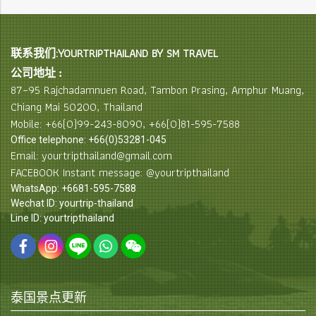
联系我们:YOURTRIPTHAILAND BY SM TRAVEL
公司地址 :
87–95 Rajchadamnuen Road, Tambon Prasing, Amphur Muang,
Chiang Mai 50200, Thailand
Mobile: +66(0)99-243-8090, +66(0)81-595-7588
Office telephone: +66(0)53281-045
Email: yourtripthailand@gmail.com
FACEBOOK Instant message: @yourtripthailand
WhatsApp: +6681-595-7588
Wechat ID: yourtrip-thailand
Line ID: yourtripthailand
泰国景点更新