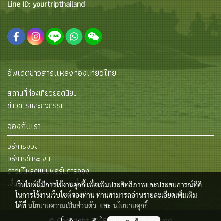
Line ID: yourtripthailand
อัพเดตข่าวสารแหล่งท่องเที่ยวไทย
สถานที่ท่องเที่ยวยอดนิยม
ข่าวสารและกิจกรรม
จองกับเรา
วิธีการจอง
วิธีการชำระเงิน
ดาวน์โหลดแบบฟอร์มการจอง
เงื่อนไขการยกเลิกและเปลี่ยนแปลง
เว็บไซต์นี้มีการใช้งานคุกกี้ เพื่อเพิ่มประสิทธิภาพและประสบการณ์ที่ดี
ในการใช้งานเว็บไซต์ของท่าน ท่านสามารถอ่านรายละเอียดเพิ่มเติม
ได้ที่
นโยบายความเป็นส่วนตัว
และ
นโยบายคุกกี้
© Copyright 2015 All Rights Reserved