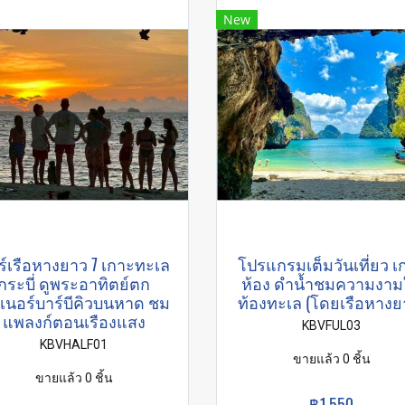
New
ร์เรือหางยาว 7 เกาะทะเล
โปรแกรมเต็มวันเที่ยว เ
กระบี่ ดูพระอาทิตย์ตก
ห้อง ดำนํ้าชมความงาม
นเนอร์บาร์บีคิวบนหาด ชม
ท้องทะเล (โดยเรือหางย
แพลงก์ตอนเรืองแสง
KBVFUL03
KBVHALF01
ขายแล้ว 0 ชิ้น
ขายแล้ว 0 ชิ้น
฿1,550