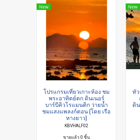
New
New
โปรแกรมเที่ยวเกาะห้อง ชม
ทัว
พระอาทิตย์ตก ดินเนอร์
บาร์บีคิวโรแมนติก ว่ายนํ้า
ดิ
ชมแสงแพลงก์ตอน (โดย เรือ
หางยาว)
KBVHALF02
ขายแล้ว 0 ชิ้น