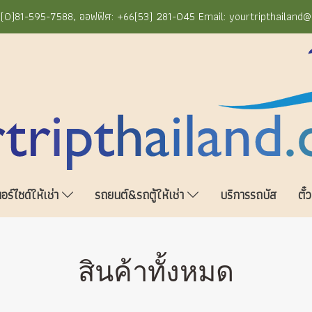
+66(0)81-595-7588, ออฟฟิศ: +66(53) 281-045 Email: yourtripthailand
ร์ไซด์ให้เช่า
รถยนต์&รถตู้ให้เช่า
บริการรถบัส
ตั๋
สินค้าทั้งหมด