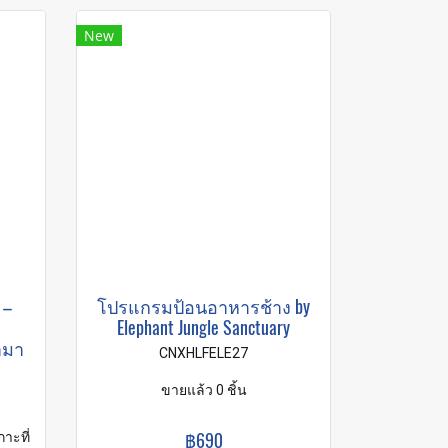
New
 –
โปรแกรมป้อนอาหารช้าง by
Elephant Jungle Sanctuary
ามา
CNXHLFELE27
ขายแล้ว 0 ชิ้น
฿690
าะที่