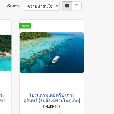
เรียงตาม
New
กาะ
โปรแกรมเดย์ทริป เกาะ
เขา
สุรินทร์ (รับส่งเฉพาะในภูเก็ต)
PHUKET08