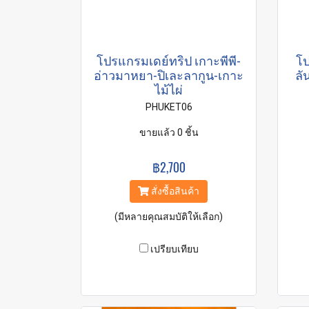
โปรแกรมเดย์ทริป เกาะพีพี-
โป
อ่าวมาหยา-ปิเละลากูน-เกาะ
ลั
ไม้ไผ่
PHUKET06
ขายแล้ว 0 ชิ้น
฿2,700
สั่งซื้อสินค้า
(มีหลายคุณสมบัติให้เลือก)
เปรียบเทียบ