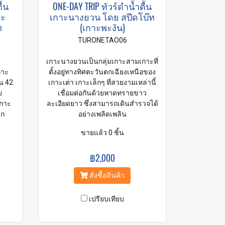
ื้น
ONE-DAY TRIP ทัวร์ดำน้ำตื้น
าะ
เกาะนางยวน โดย สปีดโบ๊ท
ท
(เกาะพะงัน)
TURONETAO06
เกาะนางยวนเป็นกลุ่มเกาะสามเกาะที่
กาะ
ตั้งอยู่ทางทิศตะวันตกเฉียงเหนือของ
น 42
เกาะเต่า เกาะเล็กๆ ที่สวยงามเหล่านี้
ย
เชื่อมต่อกันด้วยหาดทรายขาว
เกาะ
ละเอียดยาว ซึ่งสามารถเดินสำรวจได้
าก
อย่างเพลิดเพลิน
ขายแล้ว 0 ชิ้น
฿2,000
สั่งซื้อสินค้า
เปรียบเทียบ