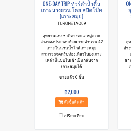
ONE-DAY TRIP ทัวร์ดำน้ำตื้น
ON
เกาะนางยวน โดย สปีดโบ๊ท
อ
(เกาะสมุย)
TURONETAO09
อุทยานแห่งชาติทางทะเลหมู่เกาะ
อ่างทองประกอบด้วยเกาะจำนวน 42
อุ
เกาะในน่านน้ำใกล้เกาะสมุย
อ่า
สามารถจัดทริปท่องเที่ยวไปยังเกาะ
เหล่านี้แบบไปเช้าเย็นกลับจาก
สาม
เกาะสมุยได้
เ
ขายแล้ว 0 ชิ้น
฿2,000
สั่งซื้อสินค้า
เปรียบเทียบ