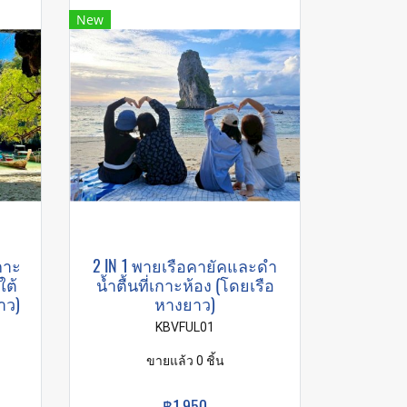
New
กาะ
2 IN 1 พายเรือคายัคและดำ
ใต้
น้ำตื้นที่เกาะห้อง (โดยเรือ
าว)
หางยาว)
KBVFUL01
ขายแล้ว 0 ชิ้น
฿1,950