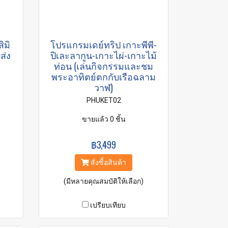
ิมิ
โปรแกรมเดย์ทริป เกาะพีพี-
ส่ง
ปิเละลากูน-เกาะไผ่-เกาะไม้
ท่อน (เล่นกิจกรรมและชม
พระอาทิตย์ตกกับเรือฉลาม
วาฬ)
PHUKET02
ขายแล้ว 0 ชิ้น
฿3,499
สั่งซื้อสินค้า
(มีหลายคุณสมบัติให้เลือก)
เปรียบเทียบ