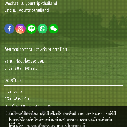
Wechat ID: yourtrip-thailand
Line ID: yourtripthailand
อัพเดตข่าวสารแหล่งท่องเที่ยวไทย
สถานที่ท่องเที่ยวยอดนิยม
ข่าวสารและกิจกรรม
จองกับเรา
วิธีการจอง
วิธีการชำระเงิน
ดาวน์โหลดแบบฟอร์มการจอง
เงื่อนไขการยกเลิกและเปลี่ยนแปลง
เว็บไซต์นี้มีการใช้งานคุกกี้ เพื่อเพิ่มประสิทธิภาพและประสบการณ์ที่ดี
ในการใช้งานเว็บไซต์ของท่าน ท่านสามารถอ่านรายละเอียดเพิ่มเติม
ได้ที่
นโยบายความเป็นส่วนตัว
และ
นโยบายคุกกี้