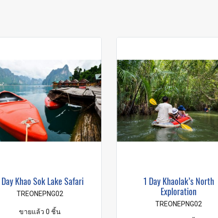
 Day Khao Sok Lake Safari
1 Day Khaolak’s North
Exploration
TREONEPNG02
TREONEPNG02
ขายแล้ว 0 ชิ้น