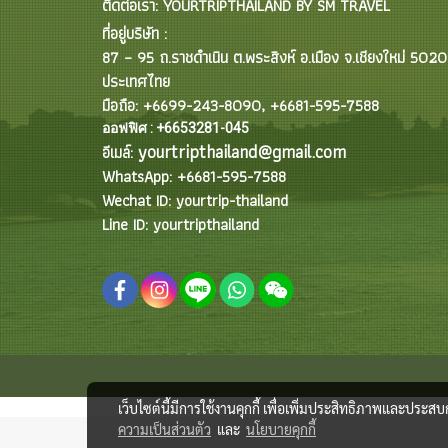
ติดต่อเรา: YOURTRIPTHAILAND BY SM TRAVEL
ที่อยู่บริษัท :
87 – 95 ถ.ราชดำเนิน ต.พระสิงห์ อ.เมือง จ.เชียงใหม่ 502
ประเทศไทย
มือถือ: +6699-243-8090, +6681-595-7588
ออฟฟิศ : +6653281-045
yourtripthailand@gmail.com
อีเมล์:
WhatsApp: +6681-595-7588
Wechat ID: yourtrip-thailand
Line ID: yourtripthailand
เว็บไซต์นี้มีการใช้งานคุกกี้ เพื่อเพิ่มประสิทธิภาพและประส
ความเป็นส่วนตัว
และ
นโยบายคุกกี้