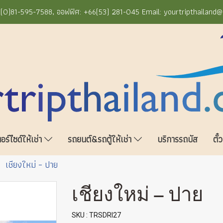
+66(0)81-595-7588, ออฟฟิศ: +66(53) 281-045 Email: yourtripthailand
ร์ไซด์ให้เช่า
รถยนต์&รถตู้ให้เช่า
บริการรถบัส
ตั๋
เชียงใหม่ – ปาย
เชียงใหม่ – ปาย
SKU : TRSDRI27