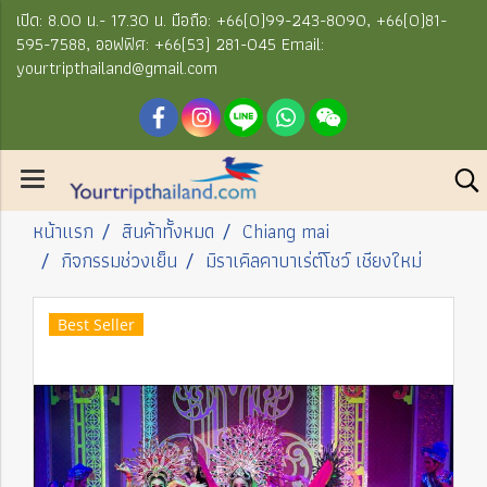
เปิด: 8.00 น.- 17.30 น. มือถือ: +66(0)99-243-8090, +66(0)81-
595-7588, ออฟฟิศ: +66(53) 281-045 Email:
yourtripthailand@gmail.com
หน้าแรก
สินค้าทั้งหมด
Chiang mai
กิจกรรมช่วงเย็น
มิราเคิลคาบาเร่ต์โชว์ เชียงใหม่
Best Seller