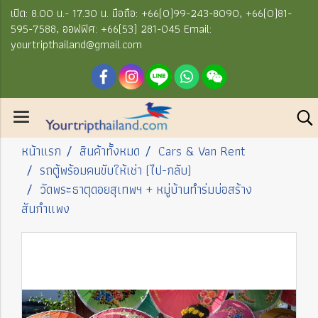
เปิด: 8.00 น.- 17.30 น. มือถือ: +66(0)99-243-8090, +66(0)81-
595-7588, ออฟฟิศ: +66(53) 281-045 Email:
yourtripthailand@gmail.com
หน้าแรก
สินค้าทั้งหมด
Cars & Van Rent
รถตู้พร้อมคนขับให้เช่า (ไป-กลับ)
วัดพระธาตุดอยสุเทพฯ + หมู่บ้านทำร่มบ่อสร้าง
สันกำแพง