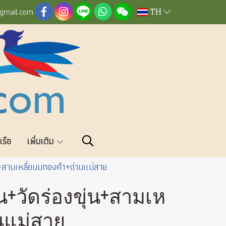
TH
@gmail.com
วเรือ
เพิ่มเติม
่น+สามเหลี่ยนมทองคำ+ด่านแม่สาย
น+วัดร่องขุ่น+สามเห
นแม่สาย