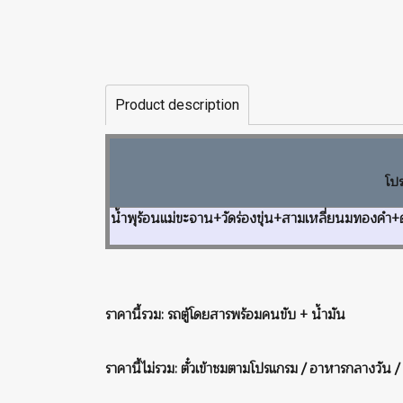
Product description
โป
น้ำพุร้อนแม่ขะจาน+วัดร่องขุ่น+สามเหลี่ยนมทองคำ+
ราคานี้รวม: รถตู้โดยสารพร้อมคนขับ + น้ำมัน
ราคานี้ไม่รวม: ตั๋วเข้าชมตามโปรแกรม / อาหารกลางวัน / เค