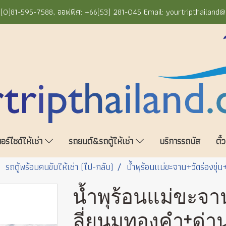
+66(0)81-595-7588, ออฟฟิศ: +66(53) 281-045 Email: yourtripthailand
ร์ไซด์ให้เช่า
รถยนต์&รถตู้ให้เช่า
บริการรถบัส
ตั๋
รถตู้พร้อมคนขับให้เช่า (ไป-กลับ)
น้ำพุร้อนแม่ขะจาน+วัดร่องขุ
น้ำพุร้อนแม่ขะจา
ลี่ยนมทองคำ+ด่า