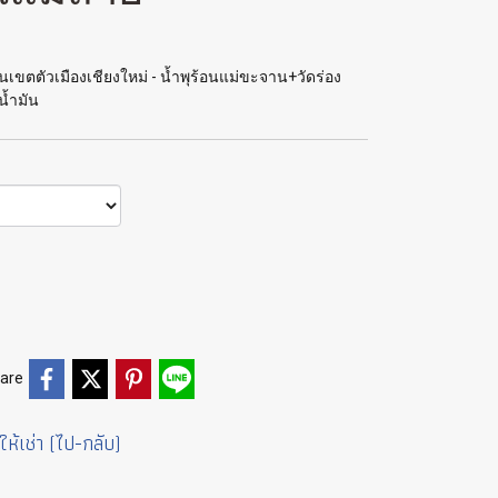
เขตตัวเมืองเชียงใหม่ - น้ำพุร้อนแม่ขะจาน+วัดร่อง
น้ำมัน
are
ให้เช่า (ไป-กลับ)