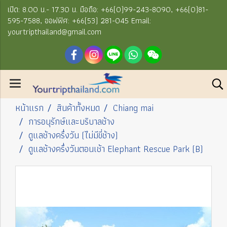
เปิด: 8.00 น.- 17.30 น. มือถือ: +66(0)99-243-8090, +66(0)81-
595-7588, ออฟฟิศ: +66(53) 281-045 Email:
yourtripthailand@gmail.com
หน้าแรก
สินค้าทั้งหมด
Chiang mai
การอนุรักษ์และบริบาลช้าง
ดูแลช้างครึ่งวัน (ไม่มีขี่ช้าง)
ดูแลช้างครึ่งวันตอนเช้า Elephant Rescue Park (B)