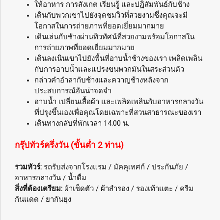
ให้อาหาร การสังเกต เรียนรู้ และปฏิสัมพันธ์กับช้าง
เดินกับพวกเขาไปยังจุดชมวิวที่สวยงามซึ่งคุณจะมี
โอกาสในการถ่ายภาพที่ยอดเยี่ยมมากมาย
เดินเล่นกับช้างผ่านทิวทัศน์ที่สวยงามพร้อมโอกาสใน
การถ่ายภาพที่ยอดเยี่ยมมากมาย
เดินลงเนินเขาไปยังพื้นที่อาบน้ำช้างของเรา เพลิดเพลิน
กับการอาบน้ำและแปรงขนพวกมันในสระส่วนตัว
กล่าวคำอำลากับช้างและควาญช้างหลังจาก
ประสบการณ์อันน่าจดจำ
อาบน้ำ เปลี่ยนเสื้อผ้า และเพลิดเพลินกับอาหารกลางวัน
ที่ปรุงขึ้นเองเพื่อคุณโดยเฉพาะที่สวนสาธารณะของเรา
เดินทางกลับที่พักเวลา 14:00 น.
กรุ๊ปทัวร์ครึ่งวัน (ขั้นต่ำ 2 ท่าน)
รวมทัวร์:
รถรับส่งจากโรงแรม / มัคคุเทศก์ / ประกันภัย /
อาหารกลางวัน / น้ำดื่ม
สิ่งที่ต้องเตรียม:
ผ้าเช็ดตัว / ผ้าสำรอง / รองเท้าแตะ / ครีม
กันแดด / ยากันยุง