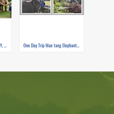
TOTO’S ELEPHANT SANCTUARY, WATERFALL, AND WHITE WATER RAFTING
One Day Trip Mae tang Elephant Park