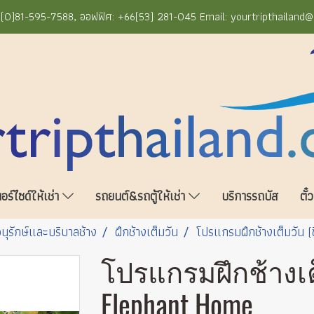
+66(0)81-595-7588, ออฟฟิศ: +66(53) 281-045 Email: yourtripthailand
ร์ไซด์ให้เช่า
รถยนต์&รถตู้ให้เช่า
บริการรถบัส
ตั๋
นุรักษ์และบริบาลช้าง
ฝึกช้างเต็มวัน
โปรแกรมฝึกช้างเต็มวัน (
โปรแกรมฝึกช้างเต็ม
Elephant Home