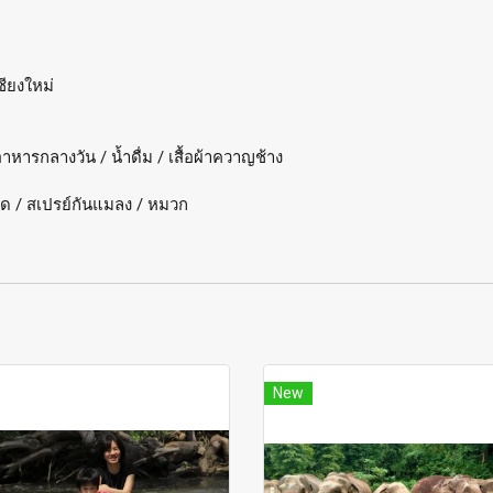
ชียงใหม่
าหารกลางวัน / น้ำดื่ม / เสื้อผ้าควาญช้าง
ดด / สเปรย์กันแมลง / หมวก
New